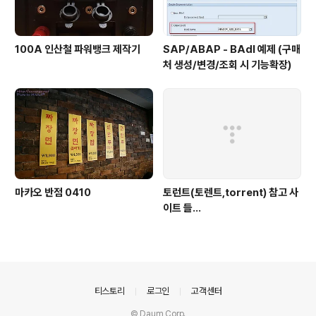
100A 인산철 파워뱅크 제작기
SAP/ABAP - BAdI 예제 (구매
처 생성/변경/조회 시 기능확장)
마카오 반점 0410
토런트(토렌트,torrent) 참고 사
이트 들...
의안내
티스토리
로그인
고객센터
© Daum Corp.