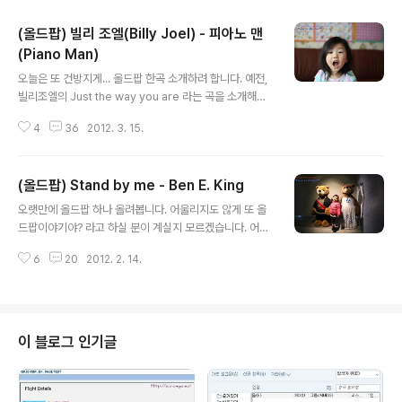
(올드팝) 빌리 조엘(Billy Joel) - 피아노 맨
(Piano Man)
글 내용
오늘은 또 건방지게... 올드팝 한곡 소개하려 합니다. 예전,
빌리조엘의 Just the way you are 라는 곡을 소개해드
렸었는데요~ 그의 노래중 더 유명한 곡입니다. 피아노 맨
4
36
2012. 3. 15.
(Piano Man)이라는 세계적으로 유명한 곡이며 제가 너무
도 좋아하는 곡이라 들려드릴까 합니다. 이 곡은 Billy Joe
l 이 자신이 직접 겪었던 이야기를 가사로 삼은 노래 입니다
(올드팝) Stand by me - Ben E. King
~ [지난 글] 2012/02/14 - [그외愛/Old pop~★] - (올
글 내용
드팝) Stand by me - Ben E. King 2010/12/09 - [그
오랫만에 올드팝 하나 올려봅니다. 어울리지도 않게 또 올
외愛/Old pop~★] - 올드팝 이야기 Billy Joel - Just t
드팝이야기야? 라고 하실 분이 계실지 모르겠습니다. 어울
he way you are 2010/12/02 - [그외愛/Old pop~
리지 않아!! 다른거 해!! 하는 분들.. 가끔씩만 참아주세요..
★] - 올드가요 & 올드팝 / Bee..
6
20
2012. 2. 14.
ㅎㅎㅎ 2010년 말, Billy Joel 의 Just the way you ar
e 를 소개해드린 이후 1년이 지난 지금 한곡을 더 소개합니
다~ 지난 글 -> 2010/12/09 - [그외愛/Old pop~★] -
올드팝 이야기 Billy Joel - Just the way you are 출퇴
근 시에 귀에 뭘 꽂고 있는 걸 잘 하지 않는데, 몇 일 전 아이
이 블로그 인기글
팟 나노3 를 서랍에서 찾아 들어봤더니... 올드팝으로 가득
하기에 씨익~ 웃었답니다. 뭘 듣고 다녔었나.. 하나하나 다
시 보게 되었었네요^^ Stand by me - Ben E. ..