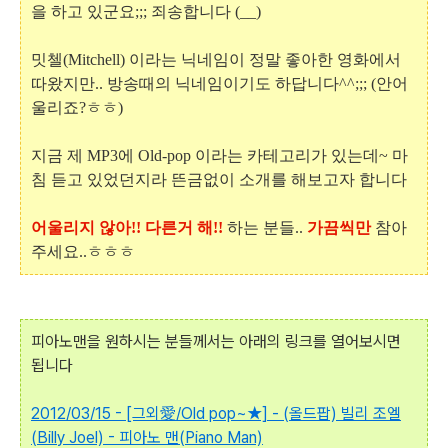
을 하고 있군요;;; 죄송합니다 (__)
밋첼(Mitchell) 이라는 닉네임이 정말 좋아한 영화에서
따왔지만.. 방송때의 닉네임이기도 하답니다^^;;; (안어
울리죠?ㅎㅎ)
지금 제 MP3에 Old-pop 이라는 카테고리가 있는데~ 마
침 듣고 있었던지라 뜬금없이 소개를 해보고자 합니다
어울리지 않아!! 다른거 해!!
하는 분들..
가끔씩만
참아
주세요..ㅎㅎㅎ
피아노맨을 원하시는 분들께서는 아래의 링크를 열어보시면
됩니다
2012/03/15 - [그외愛/Old pop~★] - (올드팝) 빌리 조엘
(Billy Joel) - 피아노 맨(Piano Man)