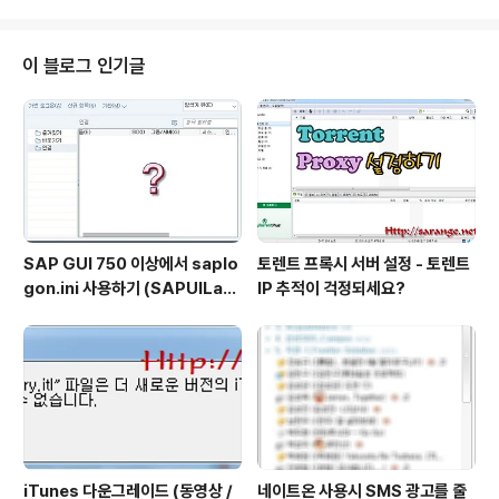
요? 라고 물어보시더군요. 95년 발매음반이면 올드 축에
도 못끼겠지만... 나이 얼마 먹지도 않았는데 겨우 열살 차
이에 세대차이라는게 벌써 나는구나.. 라는 생각이 들었습
이 블로그 인기글
니다. 올드팝이 세월이 지나도 많은 사람들의 기억에 남고,
후세에도 전달이 되듯, 한국 가요도 그랬으면.. 하는 엉뚱한
생각도 해봅니다. 당시엔 인기많았던 나름의 아이돌 그룹
이 아니었었나.. 생각이 드는데... (아이돌 그룹이라고 하
기..
SAP GUI 750 이상에서 saplo
토렌트 프록시 서버 설정 - 토렌트
gon.ini 사용하기 (SAPUILan
IP 추적이 걱정되세요?
dscape.xml migration)
iTunes 다운그레이드 (동영상 /
네이트온 사용시 SMS 광고를 줄