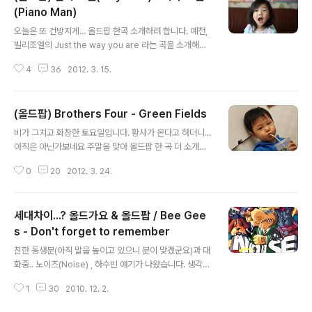
(Piano Man)
글 내용
오늘은 또 건방지게... 올드팝 한곡 소개하려 합니다. 예전,
빌리조엘의 Just the way you are 라는 곡을 소개해드
렸었는데요~ 그의 노래중 더 유명한 곡입니다. 피아노 맨
4
36
2012. 3. 15.
(Piano Man)이라는 세계적으로 유명한 곡이며 제가 너무
도 좋아하는 곡이라 들려드릴까 합니다. 이 곡은 Billy Joe
l 이 자신이 직접 겪었던 이야기를 가사로 삼은 노래 입니다
(올드팝) Brothers Four - Green Fields
~ [지난 글] 2012/02/14 - [그외愛/Old pop~★] - (올
글 내용
드팝) Stand by me - Ben E. King 2010/12/09 - [그
비가 그치고 화창한 토요일입니다. 황사가 온다고 하더니...
외愛/Old pop~★] - 올드팝 이야기 Billy Joel - Just t
아직은 아닌가보네요 주말을 맞아 올드팝 한 곡 더 소개할
he way you are 2010/12/02 - [그외愛/Old pop~
까 합니다~ 어려서 부터 올드팝을 좋아해서 자주 듣던 테
★] - 올드가요 & 올드팝 / Bee..
0
20
2012. 3. 24.
잎이 있었습니다. 워크맨에 넣고 다니며 항상 듣던 테잎이
장르별로 몇 개가 있었는데 중 하나였는데, 그 중 한곡이랍
니다. 얼마전 TV드라마에서 김영하氏가 등장할 때 마다
세대차이...? 올드가요 & 올드팝 / Bee Gee
배경으로 나왔던 음악입니다. 오! 이곡? 내가 좋아하는 노
래군! 하면서 따라 불렀었답니다. Green Fields - Broth
s - Don't forget to remember
글 내용
ers Four Once there were green fields kissed b
친한 동생분(아직 말을 높이고 있으니 분이 맞겠군요)과 대
y the sun 옛날 햇살이 빛나는 푸른 초원이 있었어요. On
화중.. 노이즈(Noise) , 하수빈 얘기가 나왔습니다. 생각난
ce there were valleys where rivers used to run
김에(?) 올려볼까 해서.. (실은 사진도 없고, 야근 중에 궁상
옛날 강물이 ..
1
30
2010. 12. 2.
을 잠시 떨어보기위해) 포스팅 하나 해봅니다^^;;; 이곳의
직원 한분은 25세 분이신데.. 얘길 하다 종종 그게 누구에