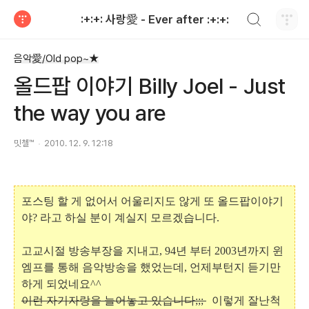
검색하기
:+:+: 사랑愛 - Ever after :+:+:
티스토리
음악愛/Old pop~★
올드팝 이야기 Billy Joel - Just
the way you are
밋첼™
2010. 12. 9. 12:18
포스팅 할 게 없어서 어울리지도 않게 또 올드팝이야기
야? 라고 하실 분이 계실지 모르겠습니다.
고교시절 방송부장을 지내고, 94년 부터 2003년까지 윈
엠프를 통해 음악방송을 했었는데, 언제부턴지 듣기만
하게 되었네요^^
이런 자기자랑을 늘어놓고 있습니다;;;
이렇게 잘난척