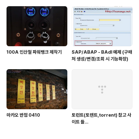
100A 인산철 파워뱅크 제작기
SAP/ABAP - BAdI 예제 (구매
처 생성/변경/조회 시 기능확장)
마카오 반점 0410
토런트(토렌트,torrent) 참고 사
이트 들...