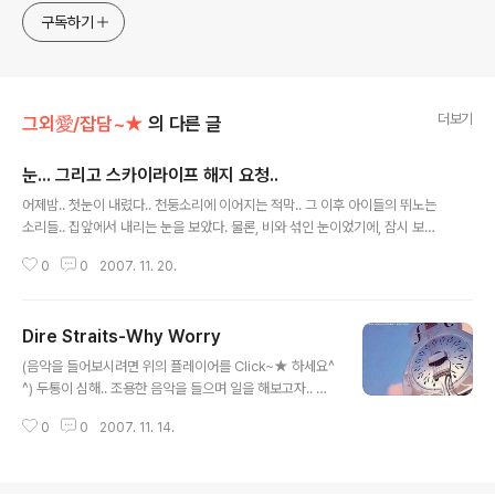
구독하기
더보기
그외愛/잡담~★
의 다른 글
눈... 그리고 스카이라이프 해지 요청..
글 내용
어제밤.. 첫눈이 내렸다.. 천둥소리에 이어지는 적막.. 그 이후 아이들의 뛰노는
소리들.. 집앞에서 내리는 눈을 보았다. 물론, 비와 섞인 눈이었기에, 잠시 보고
들어오는게 다였지만.. 그리고.. 우리의 기대를 저버리지 않은..스카이라이프!!
0
0
2007. 11. 20.
눈 조금 오셨다고 방송 수신 불가의 블루스크린을 띄워주신다..^^ 면목동 살 때
엔 안테나 설치된 위치가 그지같아, 제대로 털지도 못했었는데, 그나마 빌라로
이사를 왔더니 안테나의 눈은 쓸기 좋게 설치 되어 있더군.. 가져 올라갔던 종이
Dire Straits-Why Worry
팜플렛으로 눈을 긁어내고, 내려왔더니.. 아니나 다를까 티비가 잘 나온다.. 폭우
글 내용
가 와도 티비가 안나오고, 눈 조금 내리면 티비가 안나오고.. 돈은 비싼데 볼 채
(음악을 들어보시려면 위의 플레이어를 Click~★ 하세요^
널은 없고.. 안되겠다 싶어 해지 신청을 했더니.. 수신장비 구매대금,..
^) 두통이 심해.. 조용한 음악을 들으며 일을 해보고자.. 음
악을 걸어놓고 일을 시작.. 마음이 편해지는 선율과 가사가
0
0
2007. 11. 14.
들렸다.. 이 곡이 무슨 곡이지? 라는 생각에 잽싸게 플레이
어를 올려보았더니.. Dire Straits-Why Worry아하! 내
가 모르던 곡이네? 역시나 검색의 힘으로.. 가사를 찾아 올