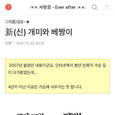
검색하기
:+:+: 사랑愛 - Ever after :+:+:
티스토리
그외愛/잡담~★
新(신) 개미와 베짱이
밋첼™
2007. 11. 22. 02:31
2007년 올렸던 내용이군요. 인터넷에서 봤던 만화가 가슴 깊
이 다가왔었는데...
4년이 지난 지금은 가슴에 사무치는 듯 합니다.