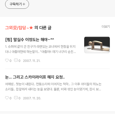
구독하기
더보기
그외愛/잡담~★
의 다른 글
[펌] 말실수 이정도는 해야~^^
글 내용
1. 슈퍼에 같이 간 친구가 라면있는 코너에서 한참을 뒤지
더니 아줌마한테 하는말이.. "아줌마!! 여기 너구리 순진한
맛 없어요?" 2. 어디서 들었는데 자기가 아는 사람의 아들
0
0
2007. 11. 21.
이 교통사고를 당해서 식물인간이 된거야... 그래서 거기에
문병을 가가지고 위로의 말을 건네려고 하는데 갑자기 식
물인간 단어가 생각이 안나가지고 아드님이 야채인간이 되
눈... 그리고 스카이라이프 해지 요청..
가지고 어떡하냐고 했다는 웃지도 못하고 울지도 못할 사
글 내용
연.... 3. 난 여친이랑 김밥천국가서 당당하게 유두초밥달라
어제밤.. 첫눈이 내렸다.. 천둥소리에 이어지는 적막.. 그 이후 아이들의 뛰노는
고 했다 ㅡ.ㅡ;; 5. 옆방에서 급하게 아들아들~~ 하시던 우
소리들.. 집앞에서 내리는 눈을 보았다. 물론, 비와 섞인 눈이었기에, 잠시 보고
리엄마 "정훈아~ 우리 김정훈이 어딧니~" 집나갈뻔.. (본
들어오는게 다였지만.. 그리고.. 우리의 기대를 저버리지 않은..스카이라이프!!
명-박정훈) 6. 치킨집이죠... 치킨이름이....그거 머지 생각
0
0
2007. 11. 20.
눈 조금 오셨다고 방송 수신 불가의 블루스크린을 띄워주신다..^^ 면목동 살 때
하다가...문득 떠올랐던 그말.......... "살없는 치킨있죠???..
엔 안테나 설치된 위치가 그지같아, 제대로 털지도 못했었는데, 그나마 빌라로
이사를 왔더니 안테나의 눈은 쓸기 좋게 설치 되어 있더군.. 가져 올라갔던 종이
팜플렛으로 눈을 긁어내고, 내려왔더니.. 아니나 다를까 티비가 잘 나온다.. 폭우