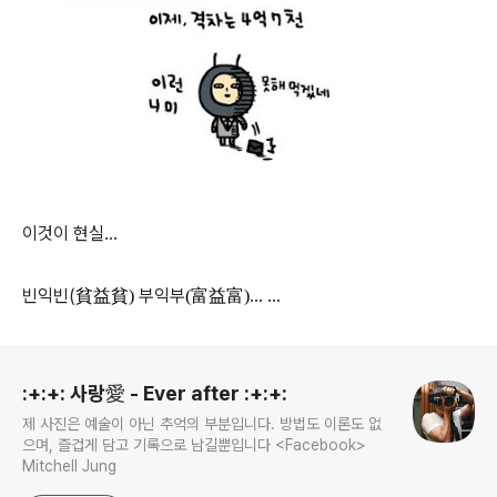
이것이 현실...
빈익빈(
부익부
... ...
貧益貧)
(富益富)
로그 정보
:+:+: 사랑愛 - Ever after :+:+:
제 사진은 예술이 아닌 추억의 부분입니다. 방법도 이론도 없
으며, 즐겁게 담고 기록으로 남길뿐입니다 <Facebook>
Mitchell Jung