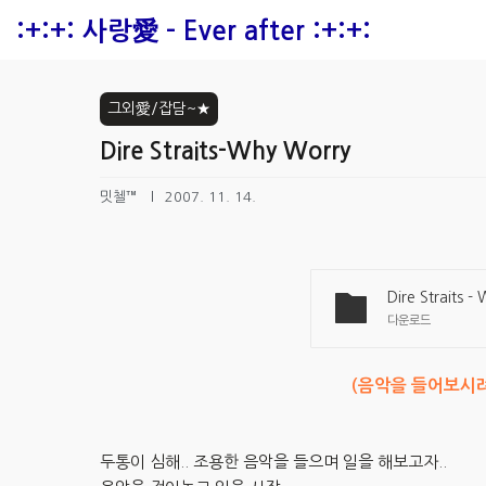
본문 바로가기
:+:+: 사랑愛 - Ever after :+:+:
그외愛/잡담~★
Dire Straits-Why Worry
밋첼™
2007. 11. 14.
Dire Straits -
다운로드
(음악을 들어보시려
두통이 심해.. 조용한 음악을 들으며 일을 해보고자..