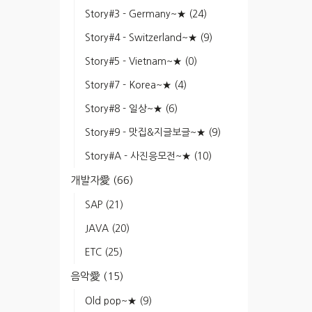
Story#3 - Germany~★
(24)
Story#4 - Switzerland~★
(9)
Story#5 - Vietnam~★
(0)
Story#7 - Korea~★
(4)
Story#8 - 일상~★
(6)
Story#9 - 맛집&지글보글~★
(9)
Story#A - 사진응모전~★
(10)
개발자愛
(66)
SAP
(21)
JAVA
(20)
ETC
(25)
음악愛
(15)
Old pop~★
(9)