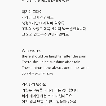
And all the rest is by the way
하지만 그대여..
세상이 그저 잔인하고
냉정하게만 여겨질 때 일수록
우리의 사랑은 더욱 찬란히 빛을 발한답니다
그 외의 일들은 상관하지 말아요
Why worry,
there should be laughter after the pain
There should be sunshine after rain
These things have always been the same
So why worry now
걱정하지 말아요
기쁨은 고통을 뒤따라 오는 것이랍니다
비가 개이면 해는 뜨기 마련이구요
이건 결코 변할 수 없는 일들이잖아요