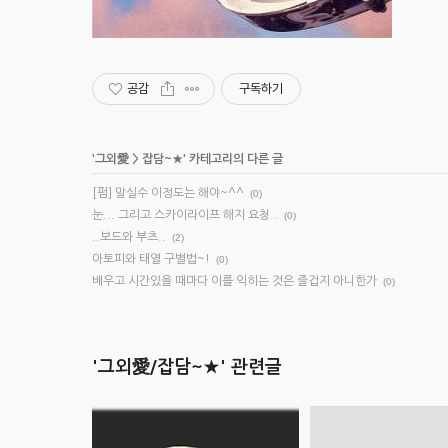
공감
구독하기
'
그외愛
>
잡담~★
' 카테고리의 다른 글
[펌] 말실수 이정도는 해야~^^
(0)
눈... 그리고 스카이라이프 해지 요청..
(0)
..보드와 부츠..
(2)
아토피와 태열 구별법~!
(0)
배우고 시간있을 때마다 이를 익히는 것은 즐겁지 아니한가
(0)
'그외愛/잡담~★' 관련글