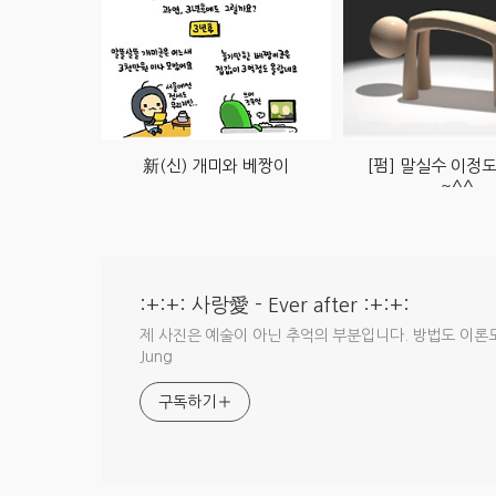
新(신) 개미와 베짱이
[펌] 말실수 이정
~^^
:+:+: 사랑愛 - Ever after :+:+:
제 사진은 예술이 아닌 추억의 부분입니다. 방법도 이론도 없
Jung
구독하기