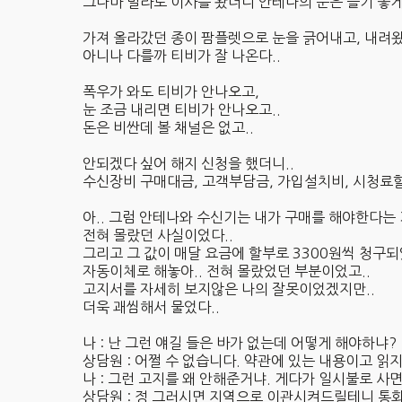
그나마 빌라로 이사를 왔더니 안테나의 눈은 쓸기 좋게 
가져 올라갔던 종이 팜플렛으로 눈을 긁어내고, 내려왔
아니나 다를까 티비가 잘 나온다..
폭우가 와도 티비가 안나오고,
눈 조금 내리면 티비가 안나오고..
돈은 비싼데 볼 채널은 없고..
안되겠다 싶어 해지 신청을 했더니..
수신장비 구매대금, 고객부담금, 가입설치비, 시청료할인
아.. 그럼 안테나와 수신기는 내가 구매를 해야한다는
전혀 몰랐던 사실이었다..
그리고 그 값이 매달 요금에 할부로 3300원씩 청구되
자동이체로 해놓아.. 전혀 몰랐었던 부분이었고..
고지서를 자세히 보지않은 나의 잘못이었겠지만..
더욱 괘씸해서 물었다..
나 : 난 그런 얘길 들은 바가 없는데 어떻게 해야하냐?
상담원 : 어쩔 수 없습니다. 약관에 있는 내용이고 
나 : 그런 고지를 왜 안해준거냐. 게다가 일시불로 사면
상담원 : 정 그러시면 지역으로 이관시켜드릴테니 통