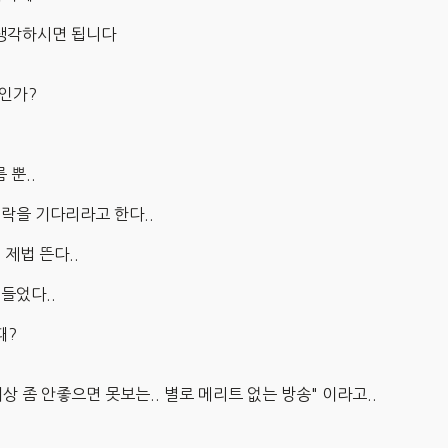
 생각하시면 됩니다
점인가?
 뿐..
연락을 기다리라고 한다..
제법 뜬다..
들었다..
때?
상 좀 안좋으면 못보는.. 별로 메리트 없는 방송" 이라고..