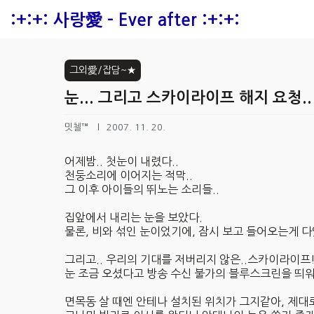
본문 바로가기
:+:+: 사랑愛 - Ever after :+:+:
그외愛/잡담~★
눈... 그리고 스카이라이프 해지 요청..
밋첼™
2007. 11. 20.
어제밤.. 첫눈이 내렸다..
천둥소리에 이어지는 적막..
그 이후 아이들의 뛰노는 소리들..
집앞에서 내리는 눈을 보았다.
물론, 비와 섞인 눈이었기에, 잠시 보고 들어오는게 다
그리고.. 우리의 기대를 저버리지 않은..스카이라이프!
눈 조금 오셨다고 방송 수신 불가의 블루스크린을 띄워
면목동 살 때엔 안테나 설치된 위치가 그지같아, 제대