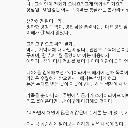
나 : 그럼 언제 전화가 오나요? 그게 영업점인가요?
상담원 : 영업점은 아니고 지역을 총괄하는 본사라고
생각하면 된다.. 라..
정확한 명칭도 없이, 영업점을 총괄하는.. 대표 영업
이해가 잘 되지 않았다..
그리고 집으로 확인 결과..
역시.. 계약서에 내 사인이 없다.. 전산으로 찍어온 이름
구매며, 할부며.. 뭘 들었어야 아는 내용이지..
어쩐지.. 싶어 다시 전화를 했더니 이미 이관이 되어 
네XX를 검색해보면 스카이라이프 해지에 관해 목록이 
가입은 수월하게 받으면서.. 해지는 빡시게 하고..
돈은 돈대로 받는 곳이 이곳이구나.. 하는 생각이 새삼 
가족들 뿐 아니라.. 주변에 누군가가 스카이라이프 어
라고 물어온다면.. 난 이렇게 대답해줄 것이다..
"비싸면서 채널이 많은거 같은데 실제론 볼 거 없고, 기
다시금 꼼꼼하게 읽어보니 아래와 같은 내용이 있다..