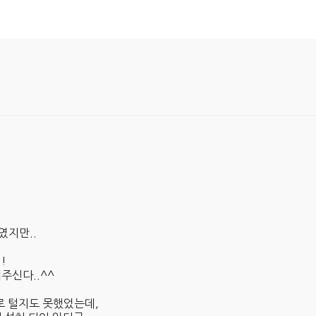
였지만..
!
주신다..^^
로 털지도 못했었는데,