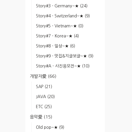
Story#3 - Germany~★
(24)
Story#4 - Switzerland~★
(9)
Story#5 - Vietnam~★
(0)
Story#7 - Korea~★
(4)
Story#8 - 일상~★
(6)
Story#9 - 맛집&지글보글~★
(9)
Story#A - 사진응모전~★
(10)
개발자愛
(66)
SAP
(21)
JAVA
(20)
ETC
(25)
음악愛
(15)
Old pop~★
(9)