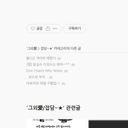
공감
구독하기
'
그외愛
>
잡담~★
' 카테고리의 다른 글
新(신) 개미와 베짱이
(3)
[펌] 말실수 이정도는 해야~^^
(0)
Dire Straits-Why Worry
(0)
..보드와 부츠..
(2)
아토피와 태열 구별법~!
(0)
'그외愛/잡담~★' 관련글