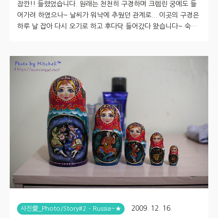
잠깐!! 들렸었습니다. 원래는 천천히 구경하며 크렘린 궁에도 들
어가려 하였으나~ 날씨가 워낙에 추웠던 관계로... 이곳의 구경은
하루 날 잡아 다시 오기로 하고 후다닥 들어갔다 왔습니다~ 숙소
사장님 얘기론 붉은 광장 쪽만 돌아보면 40 분 정도면 될거다.. 라
고 하셨는데, 2~30분 정도 밖에 안걸렸지 싶습니다. 그래서... 사
진도 별로 남은게 없군요. 꼭 한번 다시 가서 담아오려 마음 먹었
습니다^^;; 그나마 짧게 들어갔던 시간도, 함께 간 분들의 사진을
담느라 풍경 사진은 몇 장 안됩니다. 먼저.. 차에서 내려 크렘린 궁
쪽으로 걸어가 봅니다~ 붉은 광장에 대한 정보와 지식을 알고 갔
으면 좋으련만, 아는 건 하나도 없이 갔기에, 그냥 ..
2009. 12. 16.
사진愛_Photo/Story#2 - Russia~★