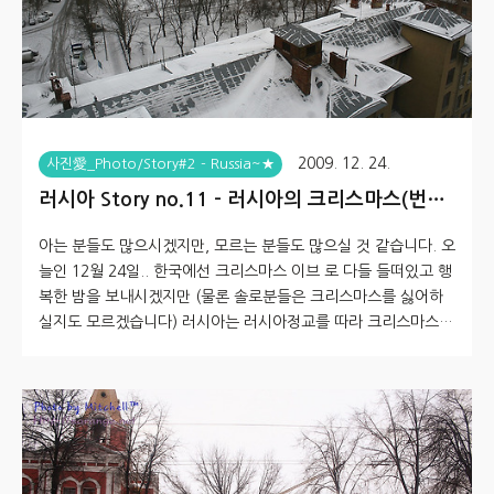
2009. 12. 24.
사진愛_Photo/Story#2 - Russia~★
러시아 Story no.11 - 러시아의 크리스마스(번외
편?)
아는 분들도 많으시겠지만, 모르는 분들도 많으실 것 같습니다. 오
늘인 12월 24일.. 한국에선 크리스마스 이브 로 다들 들떠있고 행
복한 밤을 보내시겠지만 (물론 솔로분들은 크리스마스를 싫어하
실지도 모르겠습니다) 러시아는 러시아정교를 따라 크리스마스가
1월 7일 입니다. 우리 나라로 하면 음력/양력 같은 의미라고 생각
하면 좀 쉬우려나요? 그러다 보니, 오늘인 12월 24일도 별 감흥
이 없으며, 내일인 12월 25일도 평일에 불과합니다. 출근해서 열
심히 일해야 하는 그저 주중의 하루에 불과한 것이죠^^ 오늘(12/
24) 출근해서 일을 하는데, 크리스마스 인가사 쪽지와 메신져로
옵니다~ 일일이 이 부분에 대한 설명을 해드리며 현재의 상황과...