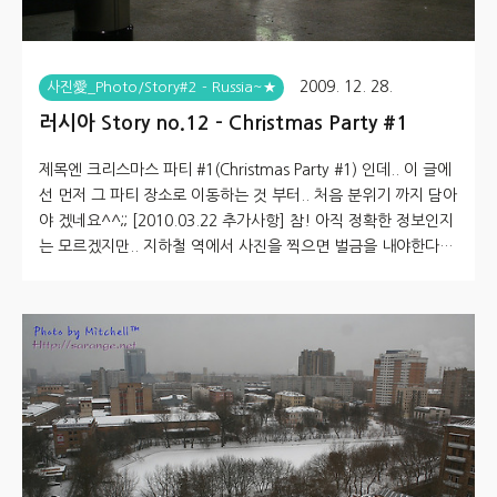
2009. 12. 28.
사진愛_Photo/Story#2 - Russia~★
러시아 Story no.12 - Christmas Party #1
제목엔 크리스마스 파티 #1(Christmas Party #1) 인데.. 이 글에
선 먼저 그 파티 장소로 이동하는 것 부터.. 처음 분위기 까지 담아
야 겠네요^^;; [2010.03.22 추가사항] 참! 아직 정확한 정보인지
는 모르겠지만.. 지하철 역에서 사진을 찍으면 벌금을 내야한다고
도 합니다^^;; 혹시 모르니 참고하시고~ 걸리지 않도록 조심..하
시는게 좋겠습니다~ 앞서 소개한 것 처럼 12월 25일 한국은 크리
스마스(Christmas) 이지만, 러시아는 평일입니다. 이날 업무를 마
친 후 송년파티(the year-end party?) 가 있었습니다. Traffic ja
m (교통혼잡) 과 술자리 인 이유로.. 대부분의 직원이 대중교통을
이용합니다. 모스크바의 지하철(Metro)을 처음으로 경험하게 되
었..