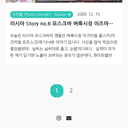
2009. 12. 15.
사진愛_Photo/Story#2 - Russia~★
러시아 Story no.6 모스크바 벼룩시장 이즈마엘
롭스키(이즈마엘 로프스크)
오늘은 러시아 모스크바의 명물인 벼룩시장 이즈마엘 롭스키(이
즈마엘 로프스크)에 다녀온 이야기 입니다. 사진을 많이 찍었으면
좋았을텐데.. 날씨는 날씨대로 춥고, 눈밭이다보니.. 실력이 모자
란 제가 담기엔 노출이 오버되는 경우가 많은데다, 화이트밸런스
도 그닥.... 이네요...^^;;; 이곳에서 마트로시카(마뜨료쉬까)를 구
매했는데, 그에 대한 것은 다음 스토리에 자세히 담겠습니다. 이곳
은 자체가 관광명소로 자리 잡았기에, 입구에서 입장료로 10루블
(400원정도)를 받습니다. 아무래도 평일이 가격이 저렴하며, 휴일
은 평소보다 가격을 올려 부른다고 하는군요. 다만, 벼룩시장의 특
2
1
성상 흥정만 잘 하면 저렴하게 구입할 수도 있으나, 역시나 기본적
으로 부르는 가격이 틀리기에 아무래도 평일에 구입하는게 저렴
하다고 합..