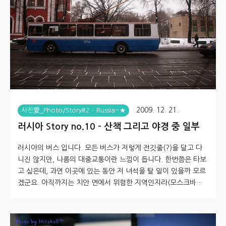
처지...OTL 를 말씀드렸네요. 제목에 번외편... 이란 얘길..
2009. 12. 21.
사진愛_Photo/Story#2 - Russia~★
러시아 Story no.10 - 산책 그리고 야경 중 일부
러시아의 버스 입니다. 모든 버스가 저렇게 전깃줄(?)을 달고 다
니진 않지만, 나름의 대중교통이란 느낌이 듭니다. 한번쯤은 타보
고 싶은데, 과연 이곳에 있는 동안 저 녀석을 탈 일이 있을까 모르
겠군요. 아직까지는 치안 면에서 위험한 지역인지라(모스크바라
할지라도) 대중교통으로 쉽게 돌아다니기엔 무리가 있습니다. 서
울에서도 볼 수 있는 종류의 버스입니다. 앞뒤로 이어져 있는 긴~
버스네요. 다른 점이라면 역시나 전깃줄(?) 을 달고 있습니다. 숙