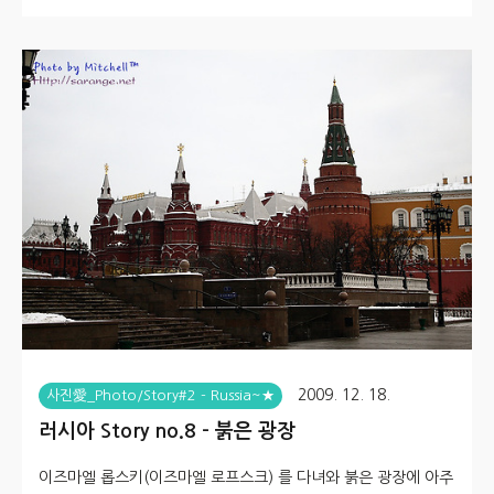
시를 만나 차에 올랐습니다. 제가 타는 순간까지도 담배를 피우던
기사분... 얼굴은 동양인얼굴이나 영어는 전혀 못하는 분이었습니
다. 차안 가득한 담배연기에 살짝 인상이 찌푸려졌으나... 출근까
지 20분 정도.. 참자고 생각하고 있었습니다. 신호대기에 걸렸던
잠시... 살짝 내리막이었나 봅니다. 운전자 분께선 브레이크에서
발을 뗀 상태였는지... 슬슬슬 미끄러집니다. 앞차와 간격을 좁히
려고 하는건가? 라고 생각했지만... 어느새 어?어?어? 하는 소..
2009. 12. 18.
사진愛_Photo/Story#2 - Russia~★
러시아 Story no.8 - 붉은 광장
이즈마엘 롭스키(이즈마엘 로프스크) 를 다녀와 붉은 광장에 아주