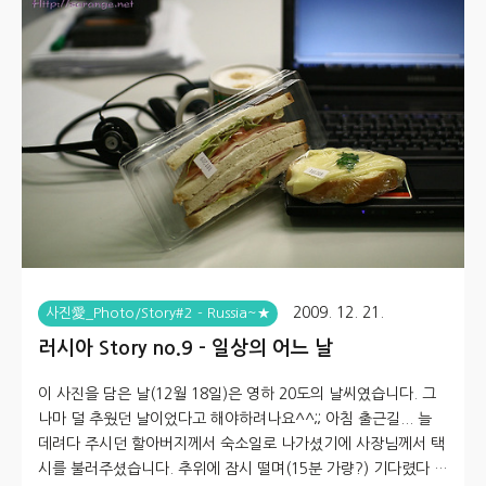
소가 워낙 건조하다 보니, 바디로션을 하나 산다는 핑계로 산책을
나와봤습니다. 눈이 끊임없이 온다고 했는데, 모처럼 맑은 날씨 입
니다. 해가 쨍쨍 내리쬐는 것을 보며 조금씩 걸어봤습니다. 다만
해는 4시면 지고 안보이네요. 길 건너 마트가 보입니다. 퇴근때 살
짝 들..
2009. 12. 21.
사진愛_Photo/Story#2 - Russia~★
러시아 Story no.9 - 일상의 어느 날
이 사진을 담은 날(12월 18일)은 영하 20도의 날씨였습니다. 그
나마 덜 추웠던 날이었다고 해야하려나요^^;; 아침 출근길... 늘
데려다 주시던 할아버지께서 숙소일로 나가셨기에 사장님께서 택
시를 불러주셨습니다. 추위에 잠시 떨며(15분 가량?) 기다렸다 택