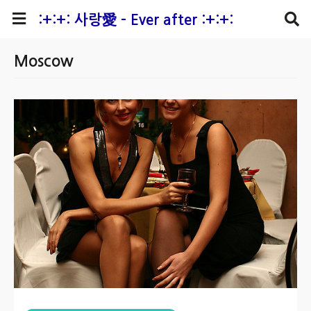
본문 바로가기
:+:+: 사랑愛 - Ever after :+:+:
Moscow