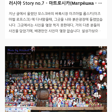
러시아 Story no.7 - 마트로시카(Матрёшка - 마
뜨료쉬까)
지난 글에서 올렸던 모스크바의 벼룩시장 이즈마엘 롭스키(이즈
마엘 로프스크) 에 다녀왔을때, 그곳을 나와 붉은광장에 들렸었습
니다. 그곳에서는 사진을 몇장 찍지 못한데다, 거의 다른 분들의
사진을 담았기에, 배경만인 사진이 몇장 없습니다. 설상가상으로,
눈밭에 노출 오버 등으로 사진들이 OTL 입니다. 일단.. 그건 다음
얘기에 다시 다루거나, 차후에 다시 방문하여 하나하나 찍기로 하
고~ 오늘은 마트로시카(Матрёшка - 마뜨료쉬까) 사진을 몇 장
올리겠습니다. 이즈마엘 롭스키에서 1300 루블 짜리를 흥정을 하
고 하고... 딸까지 얘기하며 깎은게 300루블 이었습니다. 결국 10
00루블에 구매했으니... 한화로는 52000원 정도를 깎아서 4만원
정도에 산 셈이네요. 좀 저렴한 녀석을 구입한다면 300..