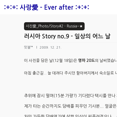
본문 바로가기
:+:+: 사랑愛 - Ever after :+:+:
사진愛_Photo/Story#2 - Russia~★
러시아 Story no.9 - 일상의 어느 날
밋첼™
2009. 12. 21.
이 사진을 담은 날(12월 18일)은
영하 20도
의 날씨였습
아침 출근길... 늘 데려다 주시던 할아버지께서 숙소일
추위에 잠시 떨며(15분 가량?) 기다렸다 택시를 만나
제가 타는 순간까지도 담배를 피우던 기사분... 얼굴
차안 가득한 담배연기에 살짝 인상이 찌푸려졌으나... 