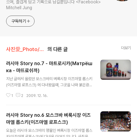
으며, 즐겁게 담고 기록으로 남길뿐입니다 <Facebook>
Mitchell Jung
구독하기
더보기
사진愛_Photo/Story#2 - Russia~★
의 다른 글
러시아 Story no.7 - 마트로시카(Матрёш
ка - 마뜨료쉬까)
글 내용
지난 글에서 올렸던 모스크바의 벼룩시장 이즈마엘 롭스키
(이즈마엘 로프스크) 에 다녀왔을때, 그곳을 나와 붉은광장
에 들렸었습니다. 그곳에서는 사진을 몇장 찍지 못한데다,
1
2
2009. 12. 16.
거의 다른 분들의 사진을 담았기에, 배경만인 사진이 몇장
없습니다. 설상가상으로, 눈밭에 노출 오버 등으로 사진들
이 OTL 입니다. 일단.. 그건 다음 얘기에 다시 다루거나,
러시아 Story no.6 모스크바 벼룩시장 이즈
차후에 다시 방문하여 하나하나 찍기로 하고~ 오늘은 마트
로시카(Матрёшка - 마뜨료쉬까) 사진을 몇 장 올리겠
마엘 롭스키(이즈마엘 로프스크)
글 내용
습니다. 이즈마엘 롭스키에서 1300 루블 짜리를 흥정을
오늘은 러시아 모스크바의 명물인 벼룩시장 이즈마엘 롭스
하고 하고... 딸까지 얘기하며 깎은게 300루블 이었습니
키(이즈마엘 로프스크)에 다녀온 이야기 입니다. 사진을 많