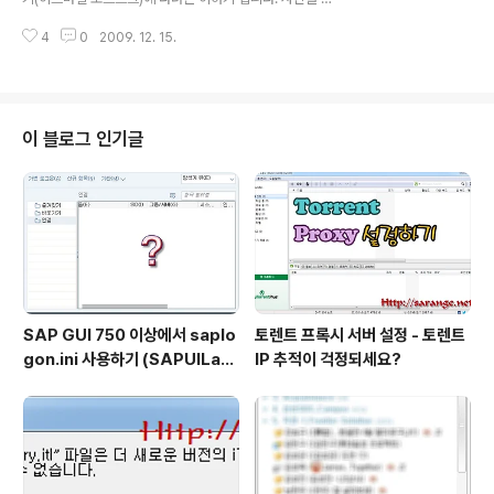
다. 결국 1000루블에 구매했으니... 한화로는 52000원
이 찍었으면 좋았을텐데.. 날씨는 날씨대로 춥고, 눈밭이다
정도를 깎아서 4만원 정도에 산 셈이네요. 좀 저렴한 녀석
4
0
2009. 12. 15.
보니.. 실력이 모자란 제가 담기엔 노출이 오버되는 경우가
을 구입한다면 300..
많은데다, 화이트밸런스도 그닥.... 이네요...^^;;; 이곳에서
마트로시카(마뜨료쉬까)를 구매했는데, 그에 대한 것은 다
음 스토리에 자세히 담겠습니다. 이곳은 자체가 관광명소
로 자리 잡았기에, 입구에서 입장료로 10루블(400원정도)
이 블로그 인기글
를 받습니다. 아무래도 평일이 가격이 저렴하며, 휴일은 평
소보다 가격을 올려 부른다고 하는군요. 다만, 벼룩시장의
특성상 흥정만 잘 하면 저렴하게 구입할 수도 있으나, 역시
나 기본적으로 부르는 가격이 틀리기에 아무래도 평일에
구입하는게 저렴하다고 합..
SAP GUI 750 이상에서 saplo
토렌트 프록시 서버 설정 - 토렌트
gon.ini 사용하기 (SAPUILan
IP 추적이 걱정되세요?
dscape.xml migration)