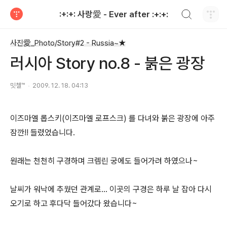
검색하기
:+:+: 사랑愛 - Ever after :+:+:
티스토리
사진愛_Photo/Story#2 - Russia~★
러시아 Story no.8 - 붉은 광장
밋첼™
2009. 12. 18. 04:13
이즈마엘 롭스키(이즈마엘 로프스크) 를 다녀와 붉은 광장에 아주
잠깐!! 들렸었습니다.
원래는 천천히 구경하며 크렘린 궁에도 들어가려 하였으나~
날씨가 워낙에 추웠던 관계로... 이곳의 구경은 하루 날 잡아 다시
오기로 하고 후다닥 들어갔다 왔습니다~