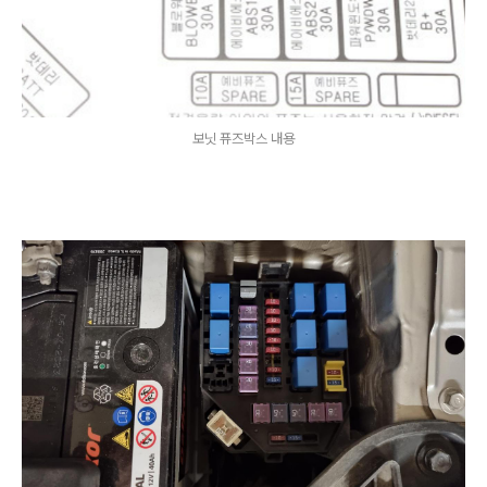
보닛 퓨즈박스 내용