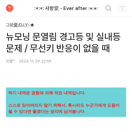
검색하기
:+:+: 사랑愛 - Ever after :+:+:
티스토리
그외愛/D.I.Y~★
뉴모닝 문열림 경고등 및 실내등
문제 / 무선키 반응이 없을 때
밋첼™
2023. 11. 29. 22:59
하기 내역은 경험에 의해 적은 내역입니다.
스스로 잊어버리지 않기 위해서, 혹시라도 누군가에게 도움이
될 수 있다면 좋겠다는 생각에 남겨봅니다.