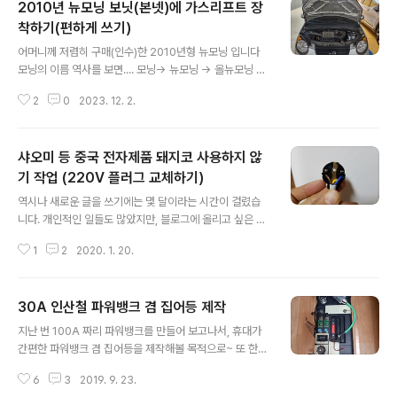
2010년 뉴모닝 보닛(본넷)에 가스리프트 장
착하기(편하게 쓰기)
글 내용
어머니께 저렴히 구매(인수)한 2010년형 뉴모닝 입니다
모닝의 이름 역사를 보면.... 모닝-> 뉴모닝 -> 올뉴모닝 -
> 더뉴모닝.... 작명 센스가 없는 건지 대충 짓는 건지, 이름
2
0
2023. 12. 2.
때문에 참조 자료를 찾아보면 내가 찾는 것이 아닌 경우가
대다수입니다. 보닛에 사용할 쇽업쇼버(가스리프트)는 모
닝 구입 후 첫번째로 주문했는데 11월 30일, 가장 늦게 도
샤오미 등 중국 전자제품 돼지코 사용하지 않
착했네요. 덕분에 다른 작업을 모두 마친 후 마지막 작업입
니다 (11월 11일 광군제에 구입 -> 11월 30일 도착) 이 작
기 작업 (220V 플러그 교체하기)
글 내용
업은 전동 공구(임팩트 렌치)가 있으시다면, 순식간에 완료
역시나 새로운 글을 쓰기에는 몇 달이라는 시간이 걸렸습
할 수 있습니다 만약 임팩트 렌치가 없다면(무선 전동 드릴
니다. 개인적인 일들도 많았지만, 블로그에 올리고 싶은 이
이라도 없다면) 조금 귀찮게 작업을 해야 합니다. 먼저 보닛
야기들을 올릴 수 없는 상황들도 단단히 한 몫을 했네요^^;;
을 열어봅니다. 워셔액을 넣든 휴즈박스를 열든... 뭘..
1
2
2020. 1. 20.
조만간 하나씩 하나씩 풀려가며 좋은 글들로 포스팅이 가
능하지 않으려나 생각해봅니다. 뜬금 없는 이야기이지만...
언제부터인지 간단한 것들은 제작을 하거나 직접 수리를
30A 인산철 파워뱅크 겸 집어등 제작
합니다. 공대 출신이라는 것도 있지만 취미삼아 한 것들이
글 내용
도움이 되는 듯 하네요. 20년이 넘은 이야기지만 전역을
지난 번 100A 짜리 파워뱅크를 만들어 보고나서, 휴대가
하고 배관 관련 막노동을 했던 것도 집에서 잔잔한 것들을
간편한 파워뱅크 겸 집어등을 제작해볼 목적으로~ 또 한번
수리하는 데에는 큰 도움이 됩니다. 미밴드가 처음 출시되
도전을 해보게 되었습니다. 물론... 이 배터리 역시 구매한
었을 때 사용을 해보며 접하게 된 브랜드가 샤오미 입니다.
6
3
2019. 9. 23.
지 몇 달은 지난 배터리네요^^;;; 게으름에 미뤄두고 미뤄두
당시에는 단순한 불빛이 깜빡여주고 진동이 오는 것이었는