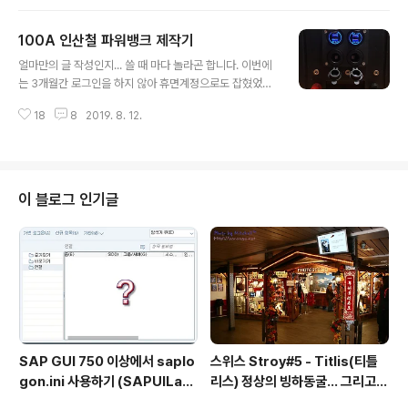
다... 집중할 꺼리가 필요해서 집중을 해봤습니다. 이 배터
데... 그것만으로도 스마트폰을 ..
리는 15A 짜리 인산철 배터리 이기에, 30A 를 만들기 위
100A 인산철 파워뱅크 제작기
해 4S2P 로 제작을 했습니다. 네X버의 한 카페에서 구매
글 내용
를 한 인산철 배터리로, 공구 당시 개당 11000원을 줬으니
얼마만의 글 작성인지... 쓸 때 마다 놀라곤 합니다. 이번에
~ 8개 88,000원 이었습니다~ 케이스는 역시나 공구함을
는 3개월간 로그인을 하지 않아 휴면계정으로도 잡혔었네
구매했습니다. 딱 맞는 것도 좋겠지만... 집어등으로 쓸 LE
요~ㅋ 자주 포스팅을 해야지~ 하는 마음을 새로이 먹었으
D를 탈착해서 넣고 다닐 공간과 함께~ 여유를 두고 싶었습
18
8
2019. 8. 12.
니... 앞으로는 글을 자주 올리도록 하겠습니다. 인산철 10
니다. 덕분에 길이가 좀 길어지는 단점은 있었지만, 55W..
0A 배터리 만을 구매하여, 직접 파워뱅크를 만들어봤습니
다. 30A 인산철 배터리로 파워뱅크 겸 집어등을 추가로 만
들어보려하는데~ 그건 이후에 제작 후 올려보겠습니다 공
대생에 전자공학 역시 들었던 부분이 도움이 되는군요 ㅋ
이 블로그 인기글
먼저... 인산철 100A 입니다. 12V 이상이 필요하여 3.42
V 네개를 직렬로(4S) 연결했습니다. 100A 라는 용량에
맞게 무게도 ..... 참 묵직합니다. (하지만... 동일한 용량의
리튬이온으로 맞추려했다면 더 무거웠겠죠? ^^; ) 인산철 1
0..
SAP GUI 750 이상에서 saplo
스위스 Stroy#5 - Titlis(티틀
gon.ini 사용하기 (SAPUILan
리스) 정상의 빙하동굴... 그리고
dscape.xml migration)
케이블카