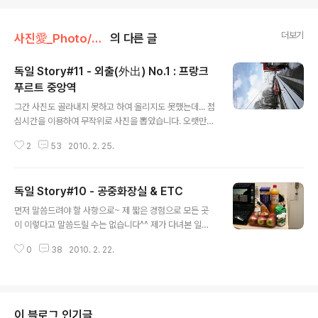
더보기
사진愛_Photo/Story#3 - Germany~★
의 다른 글
독일 Story#11 - 외출(外出) No.1 : 프랑크
푸르트 중앙역
글 내용
그간 사진도 골라내지 못하고 하여 올리지도 못했는데... 점
심시간을 이용하여 무작위로 사진을 뽑았습니다. 오랫만의
독일이야기입니다^^ 사진이 왜이래? 하는 마음은 뒤로 감
2
53
2010. 2. 25.
춰두시고..ㅠㅠ 그냥.. 즐거이 봐주시길 바랍니다~ 휴일...
호텔(숙소)에만 있자니 찌뿌둥~ 한 기분이 들어 외출을 하
기로 결심을 했습니다. 눈이오든 흐리든 한번 더 나간다는
독일 Story#10 - 공중화장실 & ETC
생각이었죠 오전에 일어나서 창 밖을 내다봤습니다. 세상
글 내용
에!! 구름 사이로 푸른하늘이 보이는 군요!! 숙소를 나서며
먼저 말씀드려야 할 사항으로~ 제 짧은 경험으로 모든 곳
동네 하늘을 담아봅니다. 푸른 하늘이 이라는 사실이 너무
이 이렇다고 말씀드릴 수는 없습니다^^ 제가 다녀본 일부
도 기분이 좋았습니다^^ 독일의 어느곳이나 동일할지는 모
가 그랬었다는 것을 미리 말씀드립니다~+_+ 여행을 위해
르겠지만(이 문장이 중요하더군요..ㅎㅎㅎ) 보통 마을 내에
0
38
2010. 2. 22.
고속도로를 다니다보면, 여러 곳에서 화장실을 이용하게
서는 제한속도가 30Km 이내였습니다. 과속 단속 카메라
됩니다. 한국의 경우는 고속도로의 화장실 이용이 무료입
의 경우에도 고속도로 보다는..
니다~ 그러나 독일에서는 0.5€ 의 티켓을 끊어야 이용이
가능했었습니다. 티켓은 화장실 입구의 기계에서 끊을 수
있었으며, 그 티켓을 이용해서 개찰구(?!)를 통해 들어가야
이 블로그 인기글