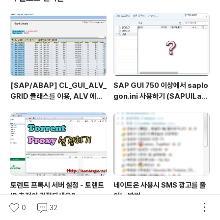
만 화장실 이용이 가능했네요. 대신 그 티켓을 휴게소에서
물건을 구입하거나 음식을 먹을시에 제시하면 그 금액만큼
을 빼 줍니다. 고속도로 통행료를 받지 않고 운영되며, 휴게
소는 휴게소 나름의 이윤이 있어야 하기에.. 나름의 윈윈 전
략이 아닌가 싶습니다. 아쉽게도....
[SAP/ABAP] CL_GUI_ALV_
SAP GUI 750 이상에서 saplo
GRID 클래스를 이용, ALV 에서
gon.ini 사용하기 (SAPUILan
TOP_OF_PAGE 사용하기
dscape.xml migration)
토렌트 프록시 서버 설정 - 토렌트
네이트온 사용시 SMS 광고를 줄
IP 추적이 걱정되세요?
이는 방법
0
32