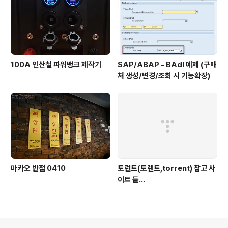
100A 인산철 파워뱅크 제작기
SAP/ABAP - BAdI 예제 (구매
처 생성/변경/조회 시 기능확장)
마카오 반점 0410
토런트(토렌트,torrent) 참고 사
이트 들...