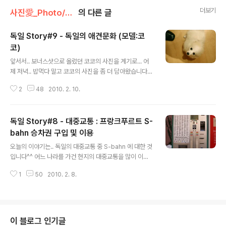
더보기
사진愛_Photo/Story#3 - Germany~★
의 다른 글
독일 Story#9 - 독일의 애견문화 (모델:코
코)
글 내용
앞서서.. 보너스샷으로 올렸던 코코의 사진을 계기로... 어
제 저녁.. 밥먹다 말고 코코의 사진을 좀 더 담아왔습니다.
코코의 사진만 올리려다.. 독일의 애견에 대한 태도와 문화
2
48
2010. 2. 10.
에 대해 소개를 해보고자 합니다. 앞서서 보너스 샷으로 소
개해드렸던 코코는... 호텔의 사장님 댁에서 키우는 애완견
으로, 종류는 스피츄(스피치) 랍니다^^ 여전히 저를 보면
독일 Story#8 - 대중교통 : 프랑크푸르트 S-
좋아하고 달려들어서 장난을 치고 떨어지질 않더군요. 멀
리 떼놓고 사진 찍느라 애먹었습니다;;; 독일의 애견문화를
bahn 승차권 구입 및 이용
글 내용
얘기하기에 앞서 우선 코코의 사진부터 조금 보실까요? 오
오늘의 이야기는.. 독일의 대중교통 중 S-bahn 에 대한 것
빠~ 뭐해요? 라고 코코가 물어봅니다. 사실은.. 오빠~ 가
입니다^^ 어느 나라를 가건 현지의 대중교통을 많이 이용
아니라.. 아저씨~ 뭐해요? 라고 했지만... 나름 오빠로 썼습
하는 편인데.. 그 중 전철 S-bahn 에 대해 소개합니다. 일
니다...;;;; 벌써부터 귀를 완전히 눕히고 만져주길 기다리고
1
50
2010. 2. 8.
상의 한편이 되겠네요^^ 출.퇴근 때 한번씩.. 혹은 주말을
있군요..
이용해서 어디로 움직일 때 종종 타게되는 전철 S-bahn
입니다. 보통은 표를 끊는 기계 앞에서 망설이게 되는데..
승차권 구입에 대한 부분과~ 내부에 대해 소개를 합니다^^
일전에 올린 내용대로... 프랑크푸르트(Frankfurt)엔 두 종
이 블로그 인기글