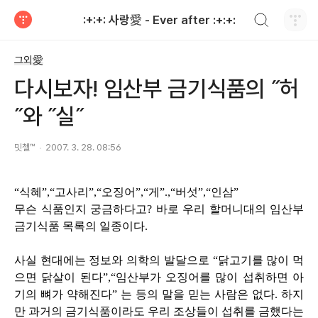
검색하기
:+:+: 사랑愛 - Ever after :+:+:
티스토리
그외愛
다시보자! 임산부 금기식품의 ˝허
˝와 ˝실˝
밋첼™
2007. 3. 28. 08:56
“식혜”,“고사리”,“오징어”,“게”.,“버섯”,“인삼”
무슨 식품인지 궁금하다고? 바로 우리 할머니대의 임산부
금기식품 목록의 일종이다.
사실 현대에는 정보와 의학의 발달으로 “닭고기를 많이 먹
으면 닭살이 된다”,“임산부가 오징어를 많이 섭취하면 아
기의 뼈가 약해진다” 는 등의 말을 믿는 사람은 없다. 하지
만 과거의 금기식품이라도 우리 조상들이 섭취를 금했다는