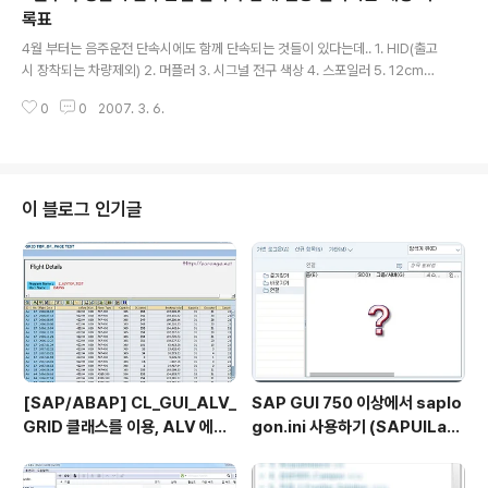
엄마를 원망할 수 있다.아이가 잘못을 했다고 해도 이미 지났다면 그냥 넘기는
록표
글 내용
것이 낫다. 절대 손으로 때리지 않는다 아이에게 혼을 낼 때는 조용한 말로 해결
4월 부터는 음주운전 단속시에도 함께 단속되는 것들이 있다는데.. 1. HID(출고
한다. 단, 같은..
시 장착되는 차량제외) 2. 머플러 3. 시그널 전구 색상 4. 스포일러 5. 12cm이
하의 지상고 6. 엔진변경 7. 엔진개조 8. 범퍼 불법 장착 9. 번호판 가리기 등등
0
0
2007. 3. 6.
걸리면 최고 벌금 300만원이며 단속 권한이 교통안전 관리공단에서 경찰청으
로 넘어가면서 운행중인 차량 및 골목 주정자중인 차량을 사진촬영해서 과태료
를 부과 한다고 함 1. 네온등 설치 - 과태료 3만원 (번호판에 네온설치 해당) 2.
등화착색 - 과태료 3만원 (후미등 번조등에 스모그 작업 해당) 3. 등화상이 - 과
태료 3만원 (후미, 전조등에 색이 다른 전구 해당 - 블루 전구 ) 4. 불법등화설피
이 블로그 인기글
- 과태료 3만원 (안개등 추가설치, 서치라이트 ..
[SAP/ABAP] CL_GUI_ALV_
SAP GUI 750 이상에서 saplo
GRID 클래스를 이용, ALV 에서
gon.ini 사용하기 (SAPUILan
TOP_OF_PAGE 사용하기
dscape.xml migration)