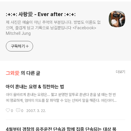
로그 정보
:+:+: 사랑愛 - Ever after :+:+:
제 사진은 예술이 아닌 추억의 부분입니다. 방법도 이론도 없
으며, 즐겁게 담고 기록으로 남길뿐입니다 <Facebook>
Mitchell Jung
구독하기
더보기
그외愛
의 다른 글
아이 혼내는 요령 & 칭찬하는 법
글 내용
아이 올바르게 혼내는 요령은… 짧고 분명한 말투로 혼낸다 혼을 낼 때는 한 번
에 명료하게, 엄마의 의도를 잘 파악할 수 있는 선에서 말을 해준다. 어린아이들
일수록 기본적으로 언어적인 이해력이 떨어지기 때문이다. 같은 말을 반복해서
0
0
2007. 3. 22.
되풀이하면 짜증스럽고 오히려 반항심만 유발할 수 있으므로 주의한다. 지적은
즉시 하는 것이 원칙이다 엄마들이 많이 하는 실수가 이미 지난 일을 두고두고
혼내는 것. 아이에게 혼을 낼 때는 잘못을 한 바로 그 순간에 이야기를 해야 한
4월부터 경찰의 음주운전 단속과 함께 집중 단속되는 대상 목
다. 시간이 지난 후에 말을 하면 아이는 무엇 때문에 혼나는지 알지도 못하면서