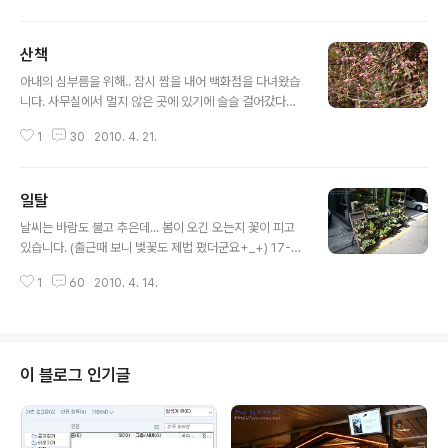
전자제품의 수리, 컴터부속 교체 및 프로그램들 설치.. 이젠
집안에서 저를 부릅니다;;;;;; 아무래도 독일 같은 곳에 나가
산책
살면, 현지 적응도 잘~하고 살거 같은데 말이죠^^;;; 어느날
글 내용
수전의 꼭지가 뚝!!! 떨어졌습니다. 수명이 다 되었나봅니
아내의 심부름을 위해.. 잠시 짬을 내어 백화점을 다녀왔습
다. 언제부턴지 온수 냉수가 잘 안나오더니 이유가 있었군
니다. 사무실에서 멀지 않은 곳에 있기에 슬슬 걸어갔다왔
요. 갈아야지... 생각을 하고 마트에 가봤습니다. 헉!! 별 좋
네요^^ 백화점이라고 해서 화장품 향수.. 이런건 아니고..
지도 않은 수전이... 6~7만원 하는군요!!! 그냥 인터넷서 사
1
30
2010. 4. 21.
시럽 하나를 사러 다녀왔습니다^^;;; 논현역 방면에서 고속
야겠다 싶어.. 나름 마음에 드는 놈으로 주문합니다. ..
터미널 방향으로 걸어가다보니.. 경부 고속도로 위를 지나
가게 됩니다. 고속도로 진입하는 차로 옆으로 처음보는 표
일탈
지판이 서있습니다. 어? 저속 전기차 진입금지? 티비에서
글 내용
얘기나오던 그 상황인가보군! 하고 다시 보게 됩니다. 강변
날씨는 바람도 불고 추은데... 봄이 오긴 오는지 꽃이 피고
북로 및 올림픽 대로 등을 비롯하여 주요 자동차 도로를 통
있습니다. (출근때 보니 벛꽃도 제법 폈더군요+_+) 17-8
행 할 수 없는 전기차량... (상대적으로) 어마어마한 비용을
5 렌즈를 중고로 구매하고.. 핀이 맞는지 담다보니.. 이런
들여 주고 차를 구입한다고 해도.. 갈 수 있는 곳은 얼마 없
1
60
2010. 4. 14.
사진들이 생겼네요. 구도도 없고.. 의미도 없이 그냥 담아본
겠군요. 저속 전기차는 이런 이미지로 표현이 되는군요^^
사진들입니다~ 물론 보정은 전혀 없지요^^;;; 일탈(이라기
자동차의 뒤로 ..
보단 일상의 한 부분?) 이라 생각하고 봐주세요~ 직업의 특
성상... 프로젝트 단위로 많이 나갑니다. 본사에는 있을 시
간이 잘 없네요. 그렇다보니.. 본사에는 개개인의 책상도 없
이 블로그 인기글
답니다. 출장에서의 복귀, 시우의 출산 등이 이유가 되어 당
장은 해외출장을 나가지 않았는데, 5월 부터 내년 2월까지
10개월 정도의 미국 출장을 제시하시는 팀장님...ㅋ 사양을
한다고 했지만.. 어찌 될지는 두고 봐야하려나요.....