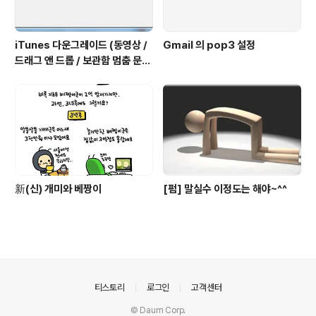
iTunes 다운그레이드 (동영상 /
Gmail 의 pop3 설정
드래그 앤 드롭 / 보관함 멈춤 문제
해결)
新(신) 개미와 베짱이
[펌] 말실수 이정도는 해야~^^
의안내
티스토리
로그인
고객센터
© Daum Corp.