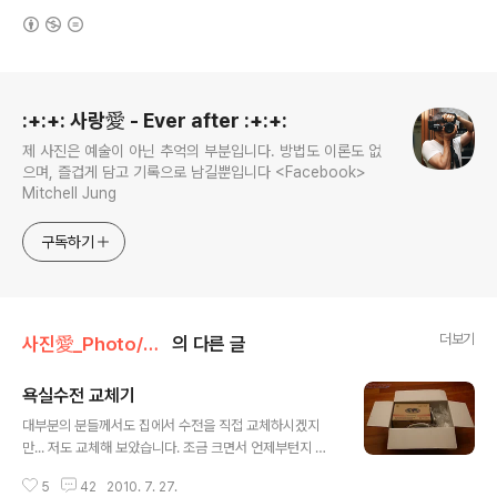
(새창열림)
로그 정보
:+:+: 사랑愛 - Ever after :+:+:
제 사진은 예술이 아닌 추억의 부분입니다. 방법도 이론도 없
으며, 즐겁게 담고 기록으로 남길뿐입니다 <Facebook>
Mitchell Jung
구독하기
더보기
사진愛_Photo/Story#8 - 일상~★
의 다른 글
욕실수전 교체기
글 내용
대부분의 분들께서도 집에서 수전을 직접 교체하시겠지
만... 저도 교체해 보았습니다. 조금 크면서 언제부턴지 이
런 일들(집안의 잡다한 수리 및 교체)을 하기 시작했는데..
5
42
2010. 7. 27.
지금은 너무도 당연한 일이 되었네요. 배관, 미장, 간단한