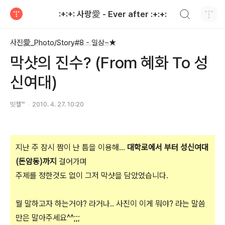
검색하기
:+:+: 사랑愛 - Ever after :+:+:
티스토리
사진愛_Photo/Story#8 - 일상~★
막샷의 진수? (From 혜화 To 성
신여대)
밋첼™
2010. 4. 27. 10:20
지난 주 잠시 짬이 난 틈을 이용해...
대학로에서 부터 성신여대
(돈암동)까지
걸어가며
주제를 정한것도 없이 그저 막샷을 담았었습니다.
뭘 말하고자 하는거야? 라거나.. 사진이 이게 뭐야? 라는 말씀
만은 말아주세요^^;;;