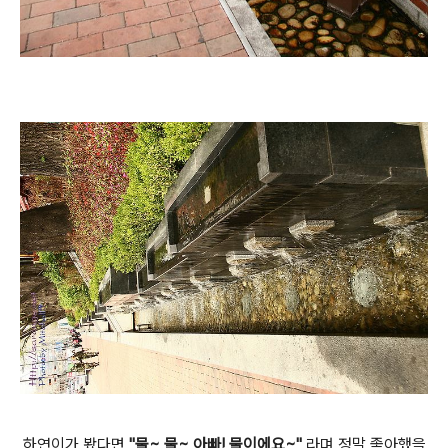
하연이가 봤다면
"물~ 물~ 아빠! 물이에요~"
라며 정말 좋아했을