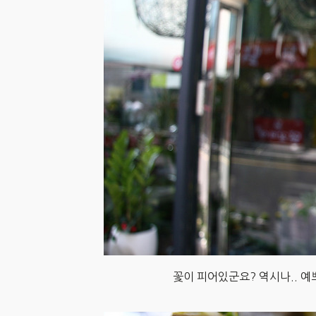
꽃이 피어있군요? 역시나.. 예