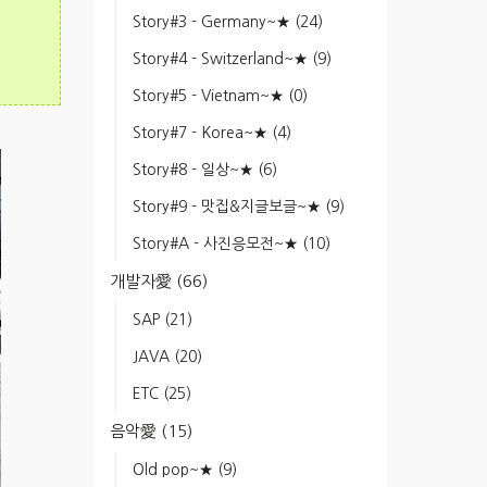
Story#3 - Germany~★
(24)
Story#4 - Switzerland~★
(9)
Story#5 - Vietnam~★
(0)
Story#7 - Korea~★
(4)
Story#8 - 일상~★
(6)
Story#9 - 맛집&지글보글~★
(9)
Story#A - 사진응모전~★
(10)
개발자愛
(66)
SAP
(21)
JAVA
(20)
ETC
(25)
음악愛
(15)
Old pop~★
(9)