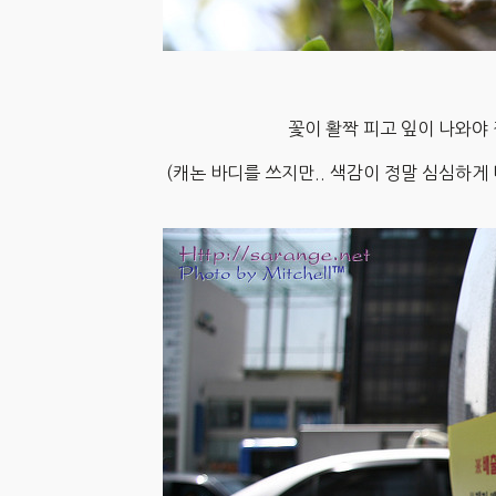
꽃이 활짝 피고 잎이 나와야 
(캐논 바디를 쓰지만.. 색감이 정말 심심하게