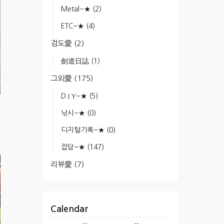
Metal~★
(2)
ETC~★
(4)
검도愛
(2)
劍道日誌
(1)
그외愛
(175)
D.I.Y~★
(5)
낚시~★
(0)
디지털기록~★
(0)
잡담~★
(147)
리뷰愛
(7)
Calendar