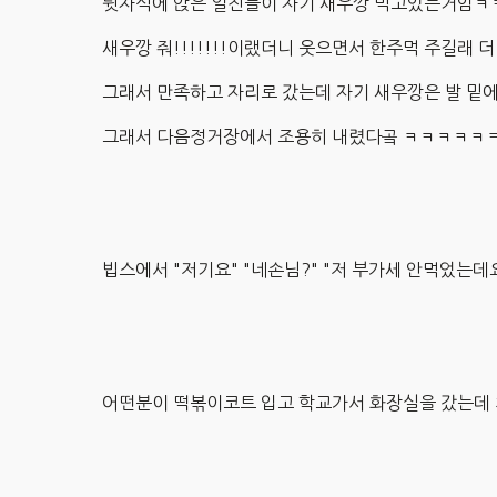
뒷자석에 앉은 일진들이 자기 새우깡 먹고있는거임
새우깡 줘!!!!!!!이랬더니 웃으면서 한주먹 주길래 
그래서 만족하고 자리로 갔는데 자기 새우깡은 발
그래서 다음정거장에서 조용히 내렸다곸 ㅋㅋㅋㅋ
빕스에서 "저기요" "네손님?" "저 부가세 안먹
어떤분이 떡볶이코트 입고 학교가서 화장실을 갔는