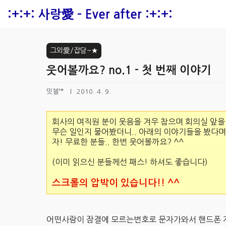
본문 바로가기
:+:+: 사랑愛 - Ever after :+:+:
그외愛/잡담~★
웃어볼까요? no.1 - 첫 번째 이야기
밋첼™
2010. 4. 9.
회사의 여직원 분이 웃음을 겨우 참으며 회의실 앞을
무슨 일인지 물어봤더니.. 아래의 이야기들을 봤다
자! 무료한 분들.. 한번 웃어볼까요? ^^
(이미 읽으신 분들께선 패스! 하셔도 좋습니다)
스크롤의 압박이 있습니다!! ^^
어떤사람이 잠결에 모르는번호로 문자가와서 핸드폰 