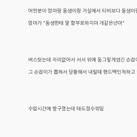
어떤분이 엄마랑 동생이랑 거실에서 티비보다 동생이
엄마가 "동생한테 말 함부로하지마 개같은년아"
버스탓는데 자리없어서 서서 위에 둥그렇게생긴 손잡
그 손잡이가 뽑혀서 당황해서 내릴때 핸드백인척하
수업시간에 방구꼈는데 태도점수깎임