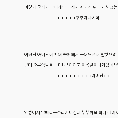
이렇게 문자가 오더래요 그래서 자기가 뭐라고 보냈는
ㅋㅋㅋㅋㅋㅋㅋㅋㅋㅋㅋㅋㅋ후추아니에옄
어떤님 아버님이 밤에 술취해서 들어오셔서 발씻으려
근데 오른쪽발을 보더니 "아이고 이쪽발이나와있네" 
ㅋㅋㅋㅋㅋㅋㅋㅋㅋㅋㅋㅋㅋㅋㅋㅋㅋ아버님ㅠㅠㅋ
안방에서 뺨때리는소리가나길래 부부싸움 하나 싶어