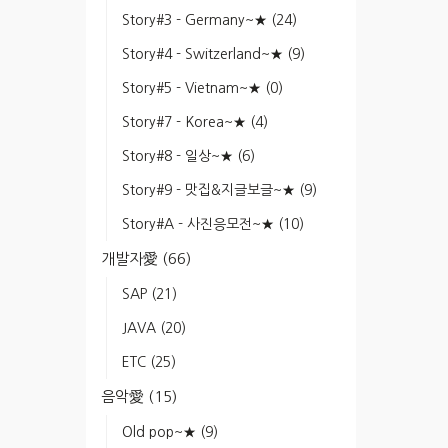
Story#3 - Germany~★
(24)
Story#4 - Switzerland~★
(9)
Story#5 - Vietnam~★
(0)
Story#7 - Korea~★
(4)
Story#8 - 일상~★
(6)
Story#9 - 맛집&지글보글~★
(9)
Story#A - 사진응모전~★
(10)
개발자愛
(66)
SAP
(21)
JAVA
(20)
ETC
(25)
음악愛
(15)
Old pop~★
(9)