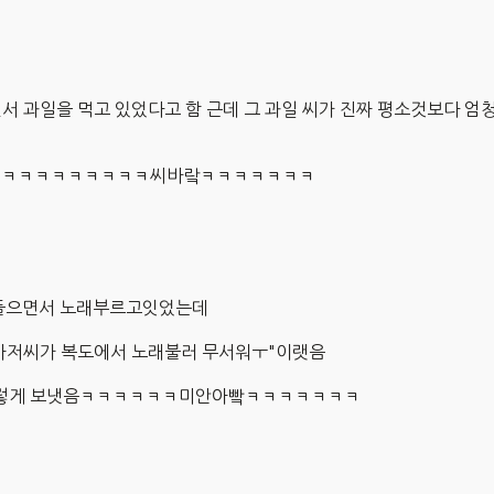
서 과일을 먹고 있었다고 함 근데 그 과일 씨가 진짜 평소것보다 엄청
기ㅋㅋㅋㅋㅋㅋㅋㅋㅋㅋㅋ씨바랔ㅋㅋㅋㅋㅋㅋㅋ
들으면서 노래부르고잇었는데
 아저씨가 복도에서 노래불러 무서워ㅜ"이랫음
 이렇게 보냇음ㅋㅋㅋㅋㅋㅋ미안아빸ㅋㅋㅋㅋㅋㅋㅋ