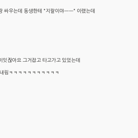
랑 싸우는데 동생한테 "지랄이야ㅡㅡ" 이랬는데
이잇잖아요 그거잡고 타고가고 있었는데
고 내림ㅋㅋㅋㅋㅋㅋㅋㅋㅋㅋㅋ