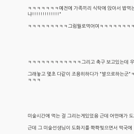
ㅋㅋㅋㅋㅋㅋㅋ예전에 가족끼리 식탁에 앉아서 밥먹는데
냐!!!!!!!!!!!!!"
ㅋㅋㅋㅋㅋㅋㅋㅋㅋ그럼뭘로먹어여ㅋㅋㅋㅋㅋㅋㅋ
ㅋㅋㅋㅋㅋㅋㅋㅋㅋㅋㅋㅋ그리고 축구 보고있는데 우리
그래놓고 몇초 다같이 조용히하다가 "발으로하는
ㅋㅋㅋ
미술시간에 먹는 걸 그리는게있었음 근데 어떤애가 
근데 그 미술선생님이 도화지를 쫙쫙찢으면서 떡국