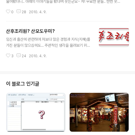
물어봤더니.. 아래의 이야기들을 봤다며 웃는군요~ 자! 무료한 분들.. 한번 웃어
볼까요? ^^ (이미 읽으신 분들께선 패스! 하셔도 좋습니다) 스크롤의 압박이 있
0
28
2010. 4. 9.
습니다!! ^^ 어떤사람이 잠결에 모르는번호로 문자가와서 핸드폰 자판안보고 누
구세요 이렇게 보냈는데 한참있다가 아닌데요.. 이렇게 문자가 오더래요 그래서
자기가 뭐라고 보냈는지 확인해보니깐 후추세요? 이렇게 보낸거 ㅋㅋㅋㅋㅋㅋ
산후조리원? 산모도우미?
ㅋㅋㅋㅋㅋㅋㅋ후추아니에옄 어떤님 아버님이 밤에 술취해서 들어오셔서 발씻
글 내용
으려고 세면대에 왼쪽발을 올려놨음 근데 오른쪽발을 보더니 "아이고 이쪽발이
임신과 출산에 관련하여 저보다 많은 경험과 지식(지혜)를
나와있네" 하면서 오른쪽발 올리다 병원에 실려감 ㅋㅋㅋㅋㅋㅋㅋㅋㅋㅋㅋㅋ
가진 분들이 많으심에도... 주관적인 생각을 올려보기 위해
ㅋㅋㅋㅋㅋ아버님ㅠㅠㅋㅋㅋㅋㅋㅋㅋㅋㅋㅋ..
감해 포스팅을 합니다 (이 글은 서울이라는 지역적 특색을
3
24
2010. 4. 9.
더 많이 타는 것을 미리 말씀드립니다) 혹! 틀린 점이 있거
나, 저와 다른 생각이시라면~ 언제든 말씀해주세요~^^ 임
신을 하고 출산이 다가오면, 많은 산모분들이 고민을 합니
다. '출산 후 어찌하는 게 좋을까?' 라고 말이죠. 대부분은
아닐지라도 다수의 산모들이 산후조리원 을 알아보고, 예
이 블로그 인기글
약을 합니다. 저 역시 예외는 아니었네요^^;;; 둘째를 낳으
면서 더욱 확실히 느낀 점들에 대한 것들을 정리해봅니다~
^^ 집사람이 산후조리원을 가고 싶어했기에, 전 싫지만 보
냈습니다. 집사람의 선택대로 해주고 싶었기 때문이지요.
하고 새삼 느끼게 된 ..