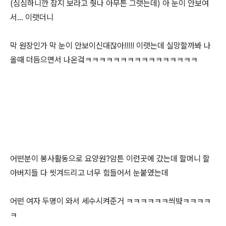
(심심하니깐 잡지 보라고 줫나 아무튼 그랫는데) 아 눈이 안보여
서... 이랫더니
막 원장인가 막 눈이 안보이신대잖아!!!!! 이랫는데 실망할까봐 나
올때 더듬으면서 나온겈ㅋㅋㅋㅋㅋㅋㅋㅋㅋㅋㅋㅋㅋㅋㅋㅋ
어떤분이 봉사활동으로 요양원?암튼 이런곳에 갔는데 할머니 할
아버지들 다 씻겨드리고 너무 힘들어서 눈붙였는데
어떤 여자 두명이 와서 세수시켜준거 ㅋㅋㅋㅋㅋㅋ씌뱤ㅋㅋㅋㅋ
ㅋ