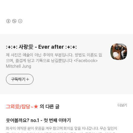
(새창열림)
로그 정보
:+:+: 사랑愛 - Ever after :+:+:
제 사진은 예술이 아닌 추억의 부분입니다. 방법도 이론도 없
으며, 즐겁게 담고 기록으로 남길뿐입니다 <Facebook>
Mitchell Jung
구독하기
더보기
그외愛/잡담~★
의 다른 글
웃어볼까요? no.1 - 첫 번째 이야기
글 내용
회사의 여직원 분이 웃음을 겨우 참으며 회의실 앞을 지나갑니다. 무슨 일인지