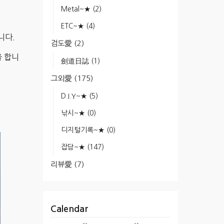
Metal~★
(2)
ETC~★
(4)
니다.
검도愛
(2)
을 합니
劍道日誌
(1)
그외愛
(175)
D.I.Y~★
(5)
낚시~★
(0)
디지털기록~★
(0)
잡담~★
(147)
리뷰愛
(7)
Calendar