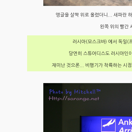
앵글을 살짝 위로 올렸더니... 새파란 
왼쪽 위의 빨간 
러시아(모스크바) 에서 독일(
당연히 스튜어디스도 러시아인이
재미난 것으론... 비행기가 착륙하는 시점