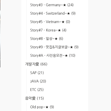
Story#3 - Germany~★
(24)
Story#4 - Switzerland~★
(9)
Story#5 - Vietnam~★
(0)
Story#7 - Korea~★
(4)
Story#8 - 일상~★
(6)
Story#9 - 맛집&지글보글~★
(9)
Story#A - 사진응모전~★
(10)
개발자愛
(66)
SAP
(21)
JAVA
(20)
ETC
(25)
음악愛
(15)
Old pop~★
(9)