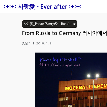
본문 바로가기
:+:+: 사랑愛 - Ever after :+:+:
사진愛_Photo/Story#2 - Russia~★
From Russia to Germany 러시아에
밋첼™
2010. 1. 9.