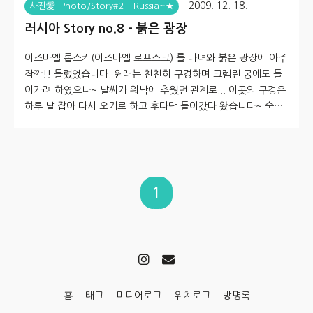
2009. 12. 18.
사진愛_Photo/Story#2 - Russia~★
러시아 Story no.8 - 붉은 광장
이즈마엘 롭스키(이즈마엘 로프스크) 를 다녀와 붉은 광장에 아주
잠깐!! 들렸었습니다. 원래는 천천히 구경하며 크렘린 궁에도 들
어가려 하였으나~ 날씨가 워낙에 추웠던 관계로... 이곳의 구경은
하루 날 잡아 다시 오기로 하고 후다닥 들어갔다 왔습니다~ 숙소
사장님 얘기론 붉은 광장 쪽만 돌아보면 40 분 정도면 될거다.. 라
고 하셨는데, 2~30분 정도 밖에 안걸렸지 싶습니다. 그래서... 사
진도 별로 남은게 없군요. 꼭 한번 다시 가서 담아오려 마음 먹었
습니다^^;; 그나마 짧게 들어갔던 시간도, 함께 간 분들의 사진을
담느라 풍경 사진은 몇 장 안됩니다. 먼저.. 차에서 내려 크렘린 궁
1
쪽으로 걸어가 봅니다~ 붉은 광장에 대한 정보와 지식을 알고 갔
으면 좋으련만, 아는 건 하나도 없이 갔기에, 그냥 ..
홈
태그
미디어로그
위치로그
방명록