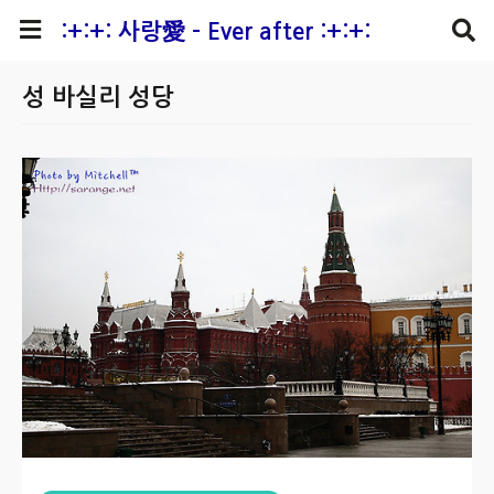
본문 바로가기
:+:+: 사랑愛 - Ever after :+:+:
성 바실리 성당