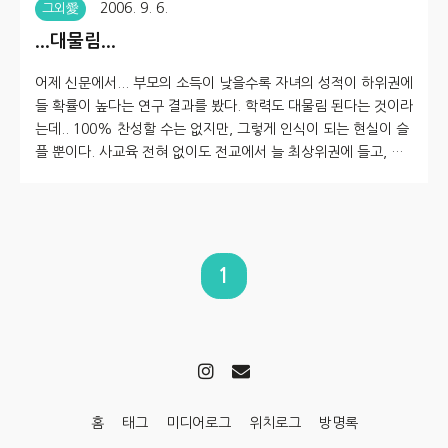
2006. 9. 6.
그외愛
...대물림...
어제 신문에서... 부모의 소득이 낮을수록 자녀의 성적이 하위권에
들 확률이 높다는 연구 결과를 봤다. 학력도 대물림 된다는 것이라
는데.. 100% 찬성할 수는 없지만, 그렇게 인식이 되는 현실이 슬
플 뿐이다. 사교육 전혀 없이도 전교에서 늘 최상위권에 들고, 공
군사관학교 가고 지용중대 생활한 형을 볼 때.. 그런 건 역시나 개
인의 노력 여하에 따른 것이다.. 라고 말하고 싶지만.. 그 노력 또
한, 스스로 깨우쳐야 할 벽이고 일이겠지.. 후일.. 아이를 낳아 기
를 때.. 좋은 대학, 좋은 직업을 목표로 해야 하는 게 아닌가 하는
생각과.. 남들 다 시키는 사교육 함께 동참시켜야 하는 게 아닌가
1
하는 걱정도... 이젠 남일이 아닌 듯 하다.. TV속에서도 부잣집 자
녀들은 일류대학이 아니라면 하다못해 대학이..
홈
태그
미디어로그
위치로그
방명록