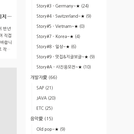
Story#3 - Germany~★
(24)
Story#4 - Switzerland~★
(9)
이미지 백
Story#5 - Vietnam~★
(0)
이 반년
어 직접
Story#7 - Korea~★
(4)
 바랍니
Story#8 - 일상~★
(6)
으로 작성
당연한 얘
Story#9 - 맛집&지글보글~★
(9)
구가 아
Story#A - 사진응모전~★
(10)
는 다음
 프로젝트
개발자愛
(66)
니다.
SAP
(21)
을 하지
JAVA
(20)
ETC
(25)
음악愛
(15)
Old pop~★
(9)