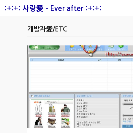
본문 바로가기
:+:+: 사랑愛 - Ever after :+:+:
개발자愛/ETC