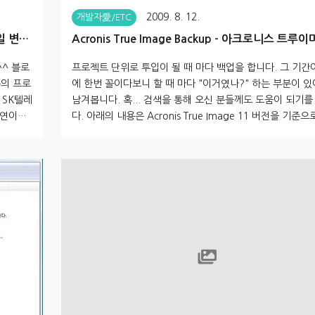
2009. 8. 12.
개발자愛/ETC
파일 변환
Acronis True Image Backup - 아크로니스 트루
업
^ 블로
프로젝트 단위로 투입이 될 때 마다 백업을 합니다. 그 기간
등의 프로
에 한번 꼴이다보니 할 때 마다 "이거였나?" 하는 부분이 있
 SK텔레
남겨봅니다. 혹... 검색을 통해 오신 분들께도 도움이 되기를
하연이가
다. 아래의 내용은 Acronis True Image 11 버전을 기준
다 휴대폰
한 것 입니다. [이미지가 잘 안보인다면 Click~☆ 하세요] 
맘의 휴대
기지만 Backup and Recovery 클 클릭합니다. 이 글은 복
니, 역시
닌 백업을 설명하고 있으므로~ 백업을 클릭합니다^^ 복구
그램은 프
글에 다시 설명하겠습니다. 환영 메시지가 뜹니다. Click~
초 실행
로 업체에 들어가보면 갖가지 보안 프로그램을 깔게 하곤 합
버튼을 누
어떤 프로그램은 복구가 불가능 하며, 어떤 프로그램은 포맷
않는한 지워지지..