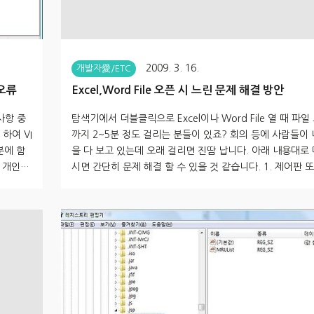
2009. 3. 16.
개발자愛/ETC
 오류
Excel,Word File 오픈 시 느린 문제 해결 방안
사항 중
탐색기에서 더블클릭으로 Excel이나 Word File 열 때 파일
하여 VI
까지 2~5분 정도 걸리는 분들이 있죠? 회의 등에 사람들이 
분에 함
을 다 보고 있는데 오래 걸리면 진땀 납니다. 아래 내용대로
, 개인적
시면 간단히 문제 해결 할 수 있을 것 같습니다. 1. 제어판 
사용하였
도탐색기를 연다. 2. 도구 > 폴더 옵션 > 파일형식 순서로 
 들어갔
다. 3. 이제 스크롤을 내려 해당하는 확장자를 선택한다. DOC
나, 아
CX, XLS, XLSX 등등.... (엑셀과 같은 문제는 워드에서도 
 것이었
는) 4. 수정을 원하는 확장자를 하나 선택하고 아래 고급 버
수 있습
른다. 5. 동작에서 열기를 선택한 후 오른쪽에 편집을 클릭한다
서 보안옵
아래 DDE 사용에 체크를 해제 한 후 명령을 실행할 응용 
입력창에서 ..