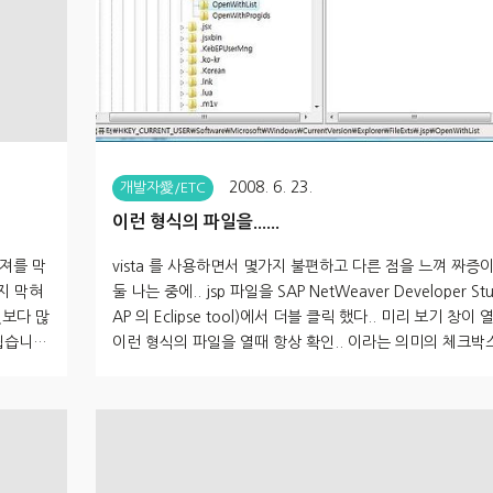
2008. 6. 23.
개발자愛/ETC
이런 형식의 파일을......
져를 막
vista 를 사용하면서 몇가지 불편하고 다른 점을 느껴 짜증
까지 막혀
둘 나는 중에.. jsp 파일을 SAP NetWeaver Developer Stu
엇보다 많
AP 의 Eclipse tool)에서 더블 클릭 했다.. 미리 보기 창이
쉽습니
이런 형식의 파일을 열때 항상 확인.. 이라는 의미의 체크박
많이 알려
께 어떤 파일로 열 것인가가 나왔었다.. source 버튼을 눌
를 이용하
것을, 아무 생각없이 Ultra-Edit 에 연결을 해버렸었다;; 그
에 대해
연결 프로그램의 해제를 해도 계속 울트라 에딧으로 열리는데
입니다.
껑 열릴 뻔;;;; 그리하여, 레지스트리 중 \HKEY_CURRENT_
에는 잘
\software\Microsoft\Windows\CurrentVersion \Explo