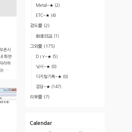
Metal~★
(2)
ETC~★
(4)
검도愛
(2)
劍道日誌
(1)
그외愛
(175)
 오픈시
D.I.Y~★
(5)
내 화면
 따라하
낚시~★
(0)
또는 윈
디지털기록~★
(0)
따라간
, DO
잡담~★
(147)
나타난다
리뷰愛
(7)
튼을 누
. 6.
프로그램
Calendar