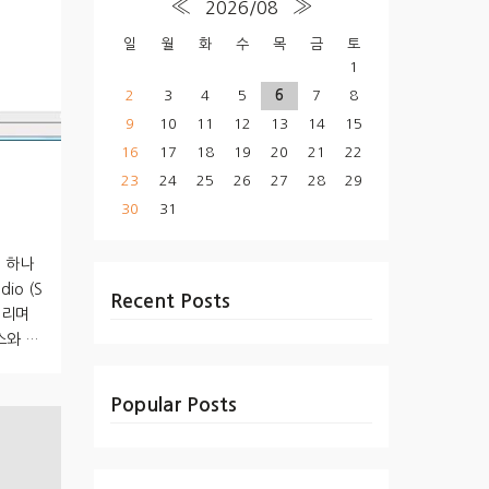
«
»
2026/08
일
월
화
수
목
금
토
1
2
3
4
5
6
7
8
9
10
11
12
13
14
15
16
17
18
19
20
21
22
23
24
25
26
27
28
29
30
31
이 하나
dio (S
Recent Posts
 열리며
스와 함
렀으면 될
 이후는
Popular Posts
.. 뚜
USER
re\Fil