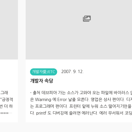
보의 익명
eExts\.j..
2007. 9. 12.
개발자愛/ETC
개발자 속담
 그래
- 출처 데브피아 가는 소스가 고와야 오는 파일에 바이러스 
 "긍정적
은 Warning 에 Error 날줄 모른다. 영업은 상사 편이다. 
번 더 하
는 프로그래머 편이다. 프린터 밑에 누워 소스 떨어지기만을
====
다. printf 도 디버깅에 쓸려면 에러난다. 에러 무서워서 코딩
. 긍정적
까 소스가 한 박스라도 코딩을 해야 프로그램이다. 코더도 
더 유리하
는 재주는 있다!! 길고 짧은 것은 strlen을 써봐야 안다. 소