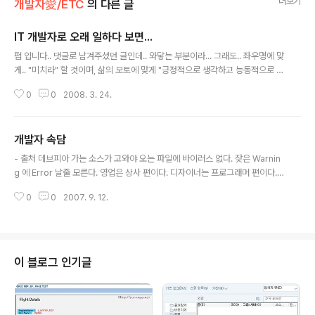
더보기
개발자愛/ETC
의 다른 글
IT 개발자로 오래 일하다 보면...
글 내용
펌 입니다.. 댓글로 남겨주셨던 글인데.. 와닿는 부분이라... 그래도.. 좌우명에 맞
게.. "미치라" 할 것이며, 삶의 모토에 맞게 "긍정적으로 생각하고 능동적으로 행
동" 할 거라는 다짐을 다시 한번 더 하게 되었다는 의미에서 올려봄^^ ======
0
0
2008. 3. 24.
========================================= 현실의 IT
업계는... 긍정적인 사고방식 -> 부정적인 사고방식 하면된다 -> 안하는게 더
유리하다. 최선을 다한 서비스는 인정받는다. -> 고객은 진실보다는 자기한테
개발자 속담
유리한것처럼 보이는걸 좋아한다.
글 내용
- 출처 데브피아 가는 소스가 고와야 오는 파일에 바이러스 없다. 잦은 Warnin
g 에 Error 날줄 모른다. 영업은 상사 편이다. 디자이너는 프로그래머 편이다.
프린터 밑에 누워 소스 떨어지기만을 기다린다. printf 도 디버깅에 쓸려면 에러
0
0
2007. 9. 12.
난다. 에러 무서워서 코딩 못 할까 소스가 한 박스라도 코딩을 해야 프로그램이
다. 코더도 타이핑하는 재주는 있다!! 길고 짧은 것은 strlen을 써봐야 안다. 소
스도 먼저 코딩하는 놈이 낫다. 믿는 팀장에 발등 찍힌다. 개발실 청소 아줌마 삼
년에 디버깅 한다. 보기 좋은 코드가 디버깅 하기 좋다. 소스 잃고 백업장치 구입
한다. 아니 코딩한 소스에 버그 날까? 안 되는 코더는 엔터를 쳐도 PC가 다운된
이 블로그 인기글
다. 잘되면 프로그래머 탓, 못되면 시스템 탓. 야한 화일..