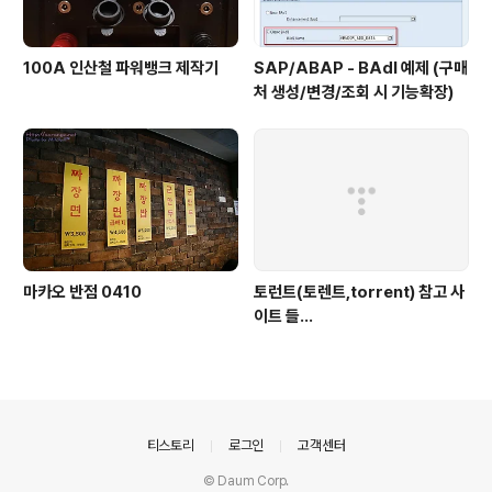
100A 인산철 파워뱅크 제작기
SAP/ABAP - BAdI 예제 (구매
처 생성/변경/조회 시 기능확장)
마카오 반점 0410
토런트(토렌트,torrent) 참고 사
이트 들...
의안내
티스토리
로그인
고객센터
© Daum Corp.