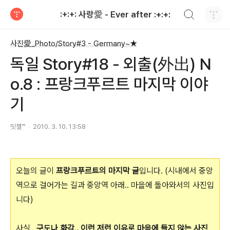
검색하기
:+:+: 사랑愛 - Ever after :+:+:
티스토리
사진愛_Photo/Story#3 - Germany~★
독일 Story#18 - 외출(外出) N
o.8 : 프랑크푸르트 마지막 이야
기
밋첼™
2010. 3. 10. 13:58
오늘의 글이
프랑크푸르트의 마지막 글
입니다. (시내에서 중앙
역으로 걸어가는 길과 중앙역 아래.. 마을에 돌아와서의 사진입
니다)
사실..
구도나 화각.. 이런 저런 이유로 마음에 들지 않는 사진