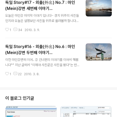
독일 Story#17 - 외출(外出) No.7 : 마인
(Mein)강변 세번째 이야기...
글 내용
오늘은 마인강 마지막 이야기 입니다~ 경치 위주의 사진들
인지라 오늘은 설명보단 사진들 위주로 올려볼까 합니다^^
다음 이야기가 프랑크푸르트의 마지막 이야기가 될 듯 하
1
34
2010. 3. 9.
네요 어제에 이어 오늘도 말씀드립니다. 둘째의 출산예정
일이 이번 주말인지라 언제 잠수를 타게될 지 모르겠습니
다~ 혹 어느순간 보이지 않는다면.. 그런 이유로 잠수를 탔
독일 Story#16 - 외출(外出) No.6 : 마인
나보다.. 라고 생각해주시기 바랍니다^^;;; 오늘의 사진은
비슷한 위치에서 구도도 비슷하게 담은 사진들이다보니...
(Mein)강변 두번째 이야기...
글 내용
같아 보이는 사진들도 있습니다. 가로로 담고 세로로 담고..
이전 마인강변에 이어.. 강 건너편의 이야기를 이어서 해봅
구도만 살짝 변경해서 담기도 했으니~ 뭐야? 또야? 라고
니다^^ 지난 글에서 "이제야 사진같은 사진을 봤다"는 반
생각지 마시고~ 편안하게 봐 주시면 감사하겠습니다^^ U
응이셔서.. 사진을 올리기가 참 부담스럽습니다..ㅎㅎㅎ 그
ntermeinbrücke 가운데 정도에서 담아본 사진입니다.
1
22
2010. 3. 8.
래도.. 열심히 올려보려합니다^^;; 오늘도 즐겁게 봐주세요
날씨도 모처럼 맑았기에 푸..
~ 지난 글에서 뢰머광장으로 부터 걸어나와 마인강변으
로.. 그리고 Eiserner Steg를 건너며 담은 사진들을 올렸
습니다. 오늘의 글에서는.. Eiserner Steg를 건너서 담은
사진들을 시작으로.. Untermeinbrücke 를 건너는 동안
이 블로그 인기글
의 사진들 입니다. Untermeinbrücke 다리를 건너 다시
중앙역까지 걸어가며 담은 사진들도 있으니~ 두,세번의 글
이면 프랑크푸르트는 마무리되지 싶습니다. 이후로는 퓌센