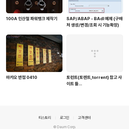
100A 인산철 파워뱅크 제작기
SAP/ABAP - BAdI 예제 (구매
처 생성/변경/조회 시 기능확장)
마카오 반점 0410
토런트(토렌트,torrent) 참고 사
이트 들...
의안내
티스토리
로그인
고객센터
© Daum Corp.