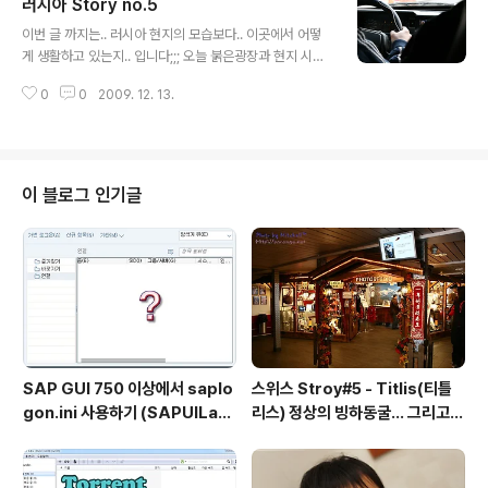
러시아 Story no.5
소 아니면 이녀석을 마십니다. 한국 있었을 때에도 허브티
글 내용
중에 이런 녀석이 있었는데..집에 사다놓고 몇 번인가 밖에
이번 글 까지는.. 러시아 현지의 모습보다.. 이곳에서 어떻
안먹었었네요. 하루에 2~3잔은 마시는 메뉴입니다. 요녀
게 생활하고 있는지.. 입니다;;; 오늘 붉은광장과 현지 시장
석은 자판기에서 뽑은 녀석입니다. 20루블이니 800원 정
에도 다녀왔는데, 그에 대한 내용은 다음 글에 올리겠습니
도 되겠습니다. 내용물은 피스타치오 아몬드랍니다. 개인
0
0
2009. 12. 13.
다. 인터넷 사정도 나쁘고, 업로드 하려면 하루 종일인데다,
적으론 같은 돈이면 스니커즈가 괜찮은 듯 합니다. (한국과
중간 중간 끊어지기에, 많은 사진들을 올리는 건 숙소에서
는 좀 틀린듯 한데..
는 힘들 듯 하네요~ 사무실의 탕비실에 준비되어 있는 차
의 종류입니다. 허브티가.. 세계 어딜가나 인기품목인듯 하
네요. 개인적으로는 라즈베리 향이 좋아 매일 마시고 있습
이 블로그 인기글
니다. 왼쪽편의 두가지 빨간색이 라즈베리를 포함한 차입
니다 색도 붉은색으로 풀어진답니다. 이렇게 차와 함께 레
몬을 넣어서 마신답니다. 커피는 아침과 점심 식사후 에스
프레소로 한잔씩 마시고, 그 외엔 차를 마십니다. 이곳에서
탔던 로컬 택시입니다. 이곳은..
SAP GUI 750 이상에서 saplo
스위스 Stroy#5 - Titlis(티틀
gon.ini 사용하기 (SAPUILan
리스) 정상의 빙하동굴... 그리고
dscape.xml migration)
케이블카