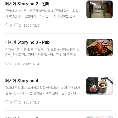
러시아 Story no.2 - 일터
글 내용
두번째 이야기로... 사무실 분위기와 퇴근길의 막샷...을 담
아보았습니다. 생활이라고 하기엔.. 러시아 정보를 얻고자
하는 분들께 도움될 사진들은 아니군요;;; 일하고 있는 곳
0
2
2009. 12. 3.
밖(회의실 밖)의 모습들 입니다. 낮으론 이곳의 모든 의자
에 러시아 처자들이 앉아서 일을 합니다. 혹시 예쁜지 궁금
하다는 분들... 네.. 예쁘고... 모델같은 분들입니다. 금발의
러시아 Story no.3 - Pub
미녀와 백발의 미녀도 있습니다만... 그네들의 사진은 담지
글 내용
를 못했습니다. 모두들 퇴근 후 사무실 풍경을 담아봤네요.
어제는 러시아 Pub 에 가봤습니다. 오늘 귀국하는 분이 있
이 안쪽으로 회의실들이 있는데, 그 중 한곳에 옹기종기 모
기에, 환송회 겸... 저녁 식사를 했는데... 간 김에 몇 장 담아
여앉아 일을 하고 있답니다. (건물이 원형이고 그 원형 한층
봤습니다. 현지인 친구와 함께 갔기에, 주문을 자연스레 할
을 모두 쓰는데, 그 중 한켠의 사무실과 회의실들 입니다)
1
0
2009. 12. 4.
수가 있었으며, 현지 음식과 유럽식 음식 등 다양한 음식을
음... 이 분들께 초상권에 대한 허락을 받지 않았는데... 올..
맛볼 수 있었습니다. 이곳에서 칵테일이나 간단한 음료를
만들어서 내어 줍니다. 바(Bar) 라고 하는게 맞겠는데, 앉
러시아 Story no.4
을 수 있는 의자는 안보였었네요~ 라이브로 연주하며 노래
글 내용
하던 가수 아주머니 입니다. 연주도 노래도.. 정말 좋더군
역시나 주말에도 늦게까지 일을 했던지라... 밖에 한번 나가
요. 물론 러시아어로 노래합니다. 사진을 찍어도 되냐고 물
볼 수 있으려나.. 라는 생각은 기대로 끝나고 말았습니다.
었더니, 웃으며 그러라고 하고, 저렇게 손까지 흔들어 줬습
때문에, 하루뿐인 휴일.. 숙소에서 푸욱~ 쉬었답니다. 다음
니다. 사진을 제대로 담지 못해 미안할 따름이네요. 아래로
0
2
2009. 12. 8.
주는 기필코 가리라! 마음을 먹으며 두 주먹을 불끈! 쥐었습
는 음식들의 사진을 몇 장 올려보겠습니다. 메뉴명은 잘 모
니다. (마음은 그런데.. 해외로 출장을 나오면 주말도 평일
르겠군요^..
도 없이 일을 하기 일쑤군요..ㅠㅠ) 탕비실에서 늘 에스프레