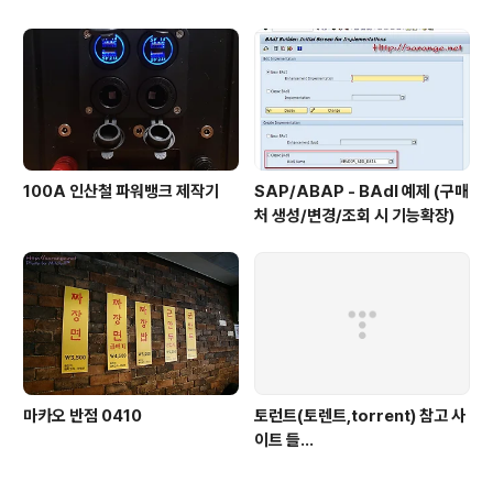
100A 인산철 파워뱅크 제작기
SAP/ABAP - BAdI 예제 (구매
처 생성/변경/조회 시 기능확장)
마카오 반점 0410
토런트(토렌트,torrent) 참고 사
이트 들...