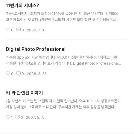
11번가의 서비스?
글 내용
TV광고덕인지.. 최저가 보장에 110%를 걸어서인지, 최근 11번가의 인지도와
고객이 늘어난 것 같다. (개인적으로도 타 사이트 보다 할인 쿠폰 이용등으로 저
렴하다 판단하여 이곳에서 구매를 종종 하게 되었음) 옥X는 정보유출에 뭐에 진
0
0
2009. 7. 3.
작부터 이용을 하지 않았었고... 한동안 지시장에서 많은 걸 구매하다 최근 11번
가에서 구매를 몇가지를 해봤다. 3곳의 샵에서 구매를 하며 카드일시불로 결
재... 다음날 한 곳에서 전화가 왔다. 재고가 없는데 미처 판매글을 확인 못하고
Digital Photo Professional
내리지 못했다는 것이다. 재고가 없다니 어쩔 수 없어 알겠다고 하고 전화를 끊
글 내용
음. 이틀이 지나도록.. 해당 구매건이 취소가 되지 않는다. 상황의 확인과 카드의
캐논용 dpp 오리지날 버젼입니다. v1.0.0 버젼을 설치하셔야만 픽쳐스타일이
부분취소가 가능한 건지 문의해보기 위해, 11번가에 고객센터에 전화를 걸음...
적용된 최신버젼으로 업데이트가 가능합니다. Digital Photo Professional
..
v1.0.0 다운받기 Win2k or XP : http://web.canon.jp/Imaging/sdl/dat
0
0
2008. 3. 26.
a/dpp100-e.exe Mac OS X : http://web.canon.jp/Imaging/sdl/dat
a/dpp100-e.hqx Digital Photo Professional v2.1.1.4 업데이터 다운받
기 Win2k or XP : http://www.canon-ci.co.kr/downLoad.jsp?filepath
키 와 관련된 이야기
=datacenter&filename=DPP211EN.EXE Mac OS X : http://www.ca..
글 내용
[잠 자면서 키 크는 법] *일찍 자고 일찍 일어난다. 오후 10~11시 성장호르몬이
가장 많이 분비. *똑바로 누워 잔다. 구부러진 자세는 척추 성장을 방해한다. *
무릎 아래에 베개를 받친다. 머리보다 다리가 약간 높으면 뇌에 산소 공급이 늘
1
0
2007. 5. 7.
어난다. *부드럽고 안락한 옷을 입고 잔다. 거친 옷은 혈액순환을 막아 수면을
방해한다. *발과 손을 따뜻하게 한다. 발이 차가우면 깊은 잠을 잘 수 없다. *환
기가 잘 되는 방에서 잔다. 맑은 산소는 성장에 좋은 영향을 미친다. *6~8㎝