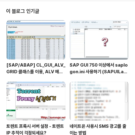
높이의 베개가 좋다. 높은 베개는 목을 긴장시켜 뇌에 산소가 공급되는 것을 방
해한다. *탄력이 있는 견고한 매트리스에서 잔다. 척추를 똑바로 지지해주기 때
이 블로그 인기글
문. [다섯가지 마음의 자세] *긍정적으로 생각을 바꾸자. 도전의 순간에 ..
[SAP/ABAP] CL_GUI_ALV_
SAP GUI 750 이상에서 saplo
GRID 클래스를 이용, ALV 에서
gon.ini 사용하기 (SAPUILan
TOP_OF_PAGE 사용하기
dscape.xml migration)
토렌트 프록시 서버 설정 - 토렌트
네이트온 사용시 SMS 광고를 줄
IP 추적이 걱정되세요?
이는 방법