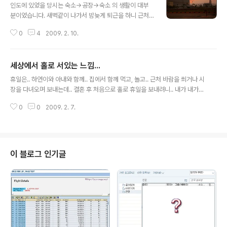
인도에 있었을 당시는 숙소->공장->숙소 의 생활이 대부
분이었습니다. 새벽같이 나가서 밤늦게 퇴근을 하니 근처
외출을 위한 시간은 잘 없었답니다. 출퇴근 길도 편도 40
0
4
2009. 2. 10.
분 ~ 1시간 거리였기에, 지루했고... 공장은 외딴 곳에 우뚝
서있었기에.. 볼거리가 잘 없었네요^^ 다른 분들께선 위험
하다는 생각과, 말이 통하지 않는 곳 이라는 막연한 두려움
세상에서 홀로 서있는 느낌...
에 밖으로 나가시길 꺼려하셨으나... 20대 중반에 두달간
글 내용
배낭을 메고 인도의 구석구석을 다닌 경험이 있었던지라..
휴일은.. 하연이와 아내와 함께.. 집에서 함께 먹고, 놀고.. 근처 바람을 쐬거나 시
홀로 자유롭게 돌아보기도 했었습니다^^ 5시경.. SAP 개
장을 다녀오며 보내는데.. 결혼 후 처음으로 홀로 휴일을 보내려니.. 내가 내가
발서버 장애가 발생하여... 잠시 사무실 밖으로 나왔다... 공
아닌 기분이 든다. 무엇을 해도 어색하고, 허전한 느낌... 창 밖을 내다보니, 판자
장옆으로 해가 지는게 보인다. 아침에도 붉게 떠오르는 해
0
0
2009. 2. 7.
촌이 길게 늘어져있다. 물론 그 속에 사는 사람들은, 한국 사람들이 아닌 인도의
가.. 질때도 붉은 노을을 보이며 진다.. 오늘은 대보름이라
현지인들... 사리를 입은 엄마가.. 꼬마아기의 손을 잡고 판자촌으로 들어가는 게
는데.. 하늘..
보인다.. 하연이도.. 내 손을 잡고 걷는걸.. 잘 하는데... 아빠! 아빠! 하며.. 부르
고.. 좋아하는 모습... 앞으로 석달 가까이를 더 못본다는 사실..... 모든 것들이 어
색하기만 하고.. 뭐하고 있는거지? 라는 생각까지 들기도 한다.. 차라리... 정신
이 블로그 인기글
없이 일을 하는게 나은것인가? 8년..