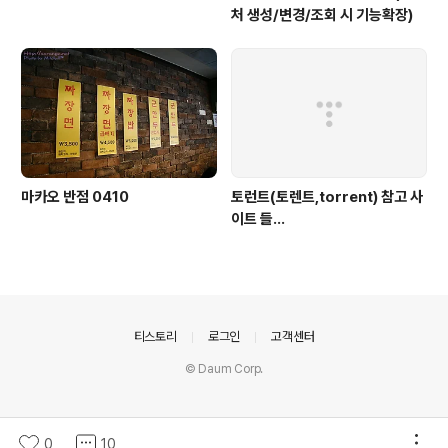
처 생성/변경/조회 시 기능확장)
마카오 반점 0410
토런트(토렌트,torrent) 참고 사
이트 들...
의안내
티스토리
로그인
고객센터
© Daum Corp.
0
10