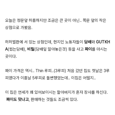
오늘은 정문앞 허름하지만 조금은 큰 곳이 아닌.. 쪽문 앞의 작은
상점으로 가봤음.
허허벌판에 서 있는 상점인데, 현지인 노동자들이
담배
와
GUTKH
A
(씹는담배),
비릴
(담배잎 말아놓은것) 등을 사고
짜이
를 마시는
곳이다.
짜이 가격은 역시.. Thin 루피..(3루피) 처음 갔던 집도 첫날은 3루
피였다가 이튿날 5루피로 돌변했었는데.. 이집은 어떨지..
이 집은 연세가 꽤 있어보이시는 할아버지가 혼자 장사를 하신다.
짜이도 맛나고
, 판매하는 것들도 조금씩 있다.