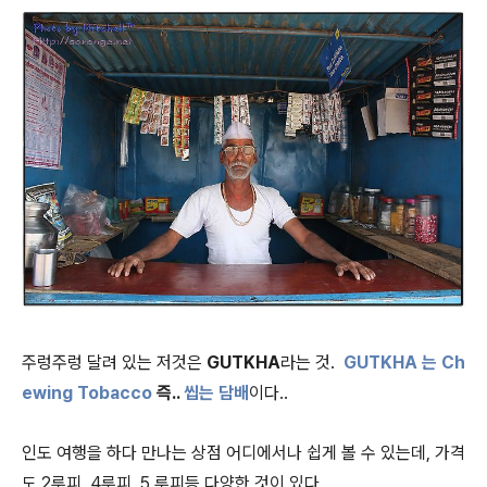
주렁주렁 달려 있는 저것은
GUTKHA
라는 것.
GUTKHA 는 Ch
ewing Tobacco
즉..
씹는 담배
이다..
인도 여행을 하다 만나는 상점 어디에서나 쉽게 볼 수 있는데, 가격
도 2루피, 4루피, 5 루피등 다양한 것이 있다.