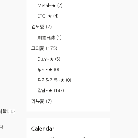
Metal~★
(2)
ETC~★
(4)
검도愛
(2)
劍道日誌
(1)
그외愛
(175)
D.I.Y~★
(5)
낚시~★
(0)
디지털기록~★
(0)
잡담~★
(147)
리뷰愛
(7)
력합니다.
다.
Calendar