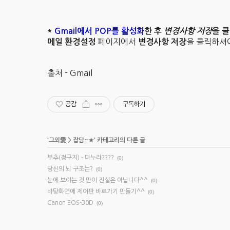
*
Gmail에서 POP를 활성화
한 후
변경사항 저장
을 
페이지에서
을 클릭하셔
메일 환경설정
변경사항 저장
출처 - Gmail
공감
구독하기
'
그외愛
>
잡담~★
' 카테고리의 다른 글
부추(정구지) - 마누라????
(0)
당신의 뇌 구조는?
(0)
눈에 보이는 것 만이 진실은 아닙니다^^
(0)
바탕화면에 제어판 바로가기 만들기^^
(0)
Canon EOS-30D
(0)