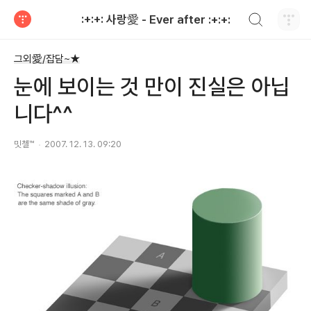
검색하기
:+:+: 사랑愛 - Ever after :+:+:
티스토리
그외愛/잡담~★
눈에 보이는 것 만이 진실은 아닙
니다^^
밋첼™
2007. 12. 13. 09:20