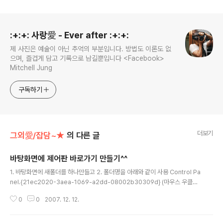
로그 정보
:+:+: 사랑愛 - Ever after :+:+:
제 사진은 예술이 아닌 추억의 부분입니다. 방법도 이론도 없
으며, 즐겁게 담고 기록으로 남길뿐입니다 <Facebook>
Mitchell Jung
구독하기
더보기
그외愛/잡담~★
의 다른 글
바탕화면에 제어판 바로가기 만들기^^
글 내용
1. 바탕화면에 새폴더를 하나만들고 2. 폴더명을 아래와 같이 사용 Control Pa
nel.{21ec2020-3aea-1069-a2dd-08002b30309d} (마우스 우클릭
안되니.. 컨트롤+C 하세용^^) 위에 글자를 넣으면.. 제어판의 바로가기가 생성!!
0
0
2007. 12. 12.