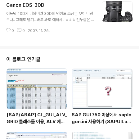
Canon EOS-30D
글 내용
어느덧 40D가 나와버려 30D의 명성도 조금은 빛이 바랬
으나.. 그래도 명기.. 봐도 봐도 예뻐서.. ㅎㅎㅎ 만두같은 이
런 렌즈를 물리는거.. 쉽지 않겠지만..ㅎㅎ (아마 영영 불가
0
0
2007. 11. 26.
능할지도 ㅋㅋ) 역시.. 아무리 봐도 예쁘다.. >_< 언젠가
느... 불끈!!!
이 블로그 인기글
[SAP/ABAP] CL_GUI_ALV_
SAP GUI 750 이상에서 saplo
GRID 클래스를 이용, ALV 에서
gon.ini 사용하기 (SAPUILan
TOP_OF_PAGE 사용하기
dscape.xml migration)