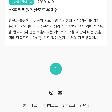
2010. 4. 9.
그외愛/잡담~★
산후조리원? 산모도우미?
임신과 출산에 관련하여 저보다 많은 경험과 지식(지혜)를 가진
분들이 많으심에도... 주관적인 생각을 올려보기 위해 감해 포스팅
을 합니다 (이 글은 서울이라는 지역적 특색을 더 많이 타는 것을
미리 말씀드립니다) 혹! 틀린 점이 있거나, 저와 다른 생각이시라
면~ 언제든 말씀해주세요~^^ 임신을 하고 출산이 다가오면, 많
은 산모분들이 고민을 합니다. '출산 후 어찌하는 게 좋을까?' 라
고 말이죠. 대부분은 아닐지라도 다수의 산모들이 산후조리원 을
알아보고, 예약을 합니다. 저 역시 예외는 아니었네요^^;;; 둘째를
낳으면서 더욱 확실히 느낀 점들에 대한 것들을 정리해봅니다~^
1
^ 집사람이 산후조리원을 가고 싶어했기에, 전 싫지만 보냈습니
다. 집사람의 선택대로 해주고 싶었기 때문이지요. 하고 새삼 느끼
게 된 ..
홈
태그
미디어로그
위치로그
방명록