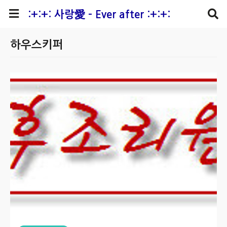
본문 바로가기
:+:+: 사랑愛 - Ever after :+:+:
하우스키퍼