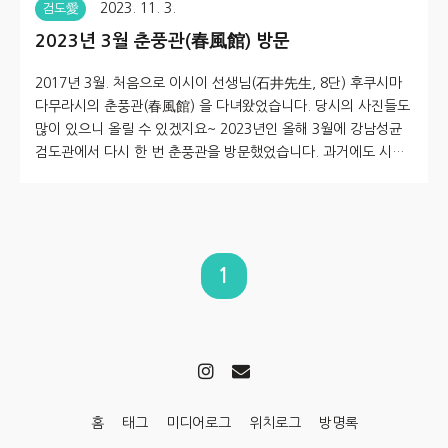
2023. 11. 3.
검도愛
2023년 3월 춘풍관(春風館) 방문
2017년 3월. 처음으로 이시이 선생님(石井先生, 8단) 후쿠시마
다무라시의 춘풍관(春風館) 을 다녀왔었습니다. 당시의 사진들도
많이 있으니 올릴 수 있겠지요~ 2023년인 올해 3월에 강남성균
검도관에서 다시 한 번 춘풍관을 방문했었습니다. 과거에도 시장
님께서 훌륭한 저녁 자리를 마련해주셨었는데, 이번 방문에서는
시장님과 만남의 자리... 때문에 정장 한 벌을 준비해 가는 것이 일
이긴 했습니다. 만남의 자리는 지역 방송에, 운동하는 모습도 지역
신문/방송에서 담고 인터뷰도 했습니다 방문을 위한 너무도 많은
스토리들이 있으나, 짧게 사진 두장으로 우선 소개합니다. 서남철
1
관장님께서 춘풍관의 이시이선생님과 의형제를 맺으신 덕분에,
관원 중 일부가 과거부터 이시이 선생님의 춘풍관에 다녀올 수 있
었습니다. 2..
홈
태그
미디어로그
위치로그
방명록