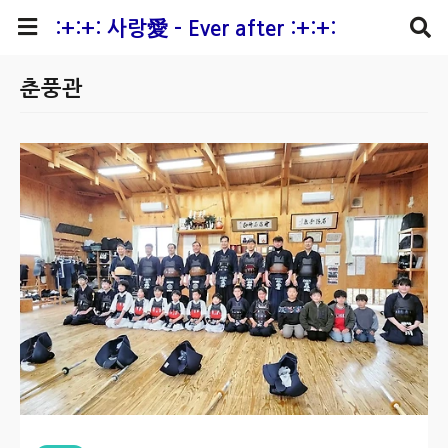
본문 바로가기
:+:+: 사랑愛 - Ever after :+:+:
춘풍관