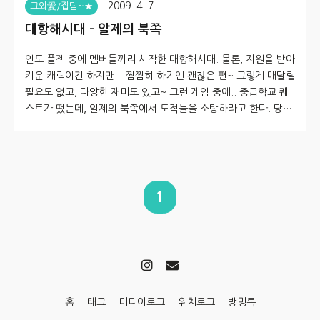
2009. 4. 7.
그외愛/잡담~★
대항해시대 - 알제의 북쪽
인도 플젝 중에 멤버들끼리 시작한 대항해시대. 물론, 지원을 받아
키운 캐릭이긴 하지만... 짬짬히 하기엔 괜찮은 편~ 그렇게 매달릴
필요도 없고, 다양한 재미도 있고~ 그런 게임 중에.. 중급학교 퀘
스트가 떴는데, 알제의 북쪽에서 도적들을 소탕하라고 한다. 당췌
알제가 어딘지 찾아도 모르겠고 설명도 두둥실 하고.. 그래서 지도
하나 올려봄. 알제라는 도시에 가봐도 말이 안통하니 살 수 있는
것도 없고.. 동맹국이 아니라 가기 전엔 지도상에도 안보임. 그러
나 막상 가보면 바로 앞에 느낌표가 떠있는 수상한 배! 라고 있으
니, 클릭해서 말을 걸면되고~ 한놈 더 달라 붙어도 우리쪽엔 교관
1
이 알아서 처리해주니~ 강건너 불구경 해도 될 듯~ ㅋ [Click~★
하면 보다 큰 그림으로 볼 수 있습니다]
홈
태그
미디어로그
위치로그
방명록