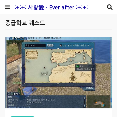
본문 바로가기
:+:+: 사랑愛 - Ever after :+:+:
중급학교 퀘스트