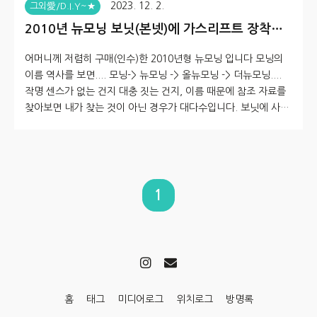
2023. 12. 2.
그외愛/D.I.Y~★
2010년 뉴모닝 보닛(본넷)에 가스리프트 장착하
기(편하게 쓰기)
어머니께 저렴히 구매(인수)한 2010년형 뉴모닝 입니다 모닝의
이름 역사를 보면.... 모닝-> 뉴모닝 -> 올뉴모닝 -> 더뉴모닝....
작명 센스가 없는 건지 대충 짓는 건지, 이름 때문에 참조 자료를
찾아보면 내가 찾는 것이 아닌 경우가 대다수입니다. 보닛에 사용
할 쇽업쇼버(가스리프트)는 모닝 구입 후 첫번째로 주문했는데 1
1월 30일, 가장 늦게 도착했네요. 덕분에 다른 작업을 모두 마친
후 마지막 작업입니다 (11월 11일 광군제에 구입 -> 11월 30일
도착) 이 작업은 전동 공구(임팩트 렌치)가 있으시다면, 순식간에
완료할 수 있습니다 만약 임팩트 렌치가 없다면(무선 전동 드릴이
1
라도 없다면) 조금 귀찮게 작업을 해야 합니다. 먼저 보닛을 열어
봅니다. 워셔액을 넣든 휴즈박스를 열든... 뭘..
홈
태그
미디어로그
위치로그
방명록