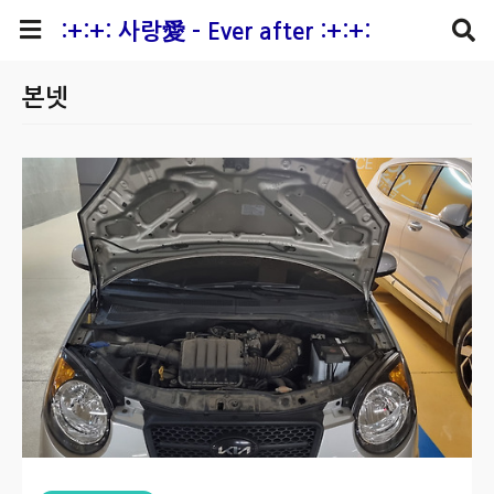
본문 바로가기
:+:+: 사랑愛 - Ever after :+:+:
본넷