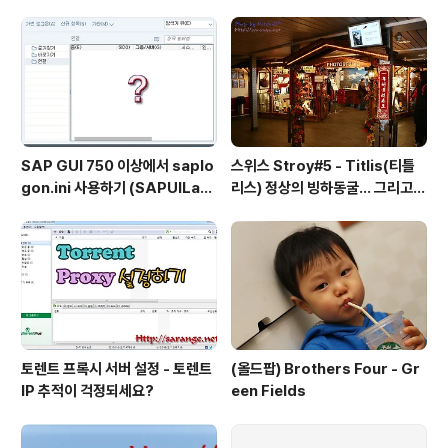
용!! LiveRe에 글을 쓰면 T-Story 에도 댓글로 남습니다
~! 오! 괜찮은데? 답글은 어디에 달지? 위에 라이브리에 남
겨야 하나 아님 티스토리에 남겨야 하나 잠시 고민합니다~
고..
SAP GUI 750 이상에서 saplo
스위스 Stroy#5 - Titlis(티틀
gon.ini 사용하기 (SAPUILan
리스) 정상의 빙하동굴... 그리고
dscape.xml migration)
케이블카
토렌트 프록시 서버 설정 - 토렌트
(올드팝) Brothers Four - Gr
IP 추적이 걱정되세요?
een Fields