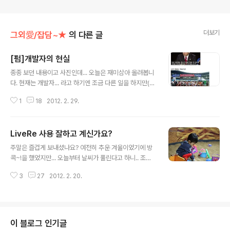
더보기
그외愛/잡담~★
의 다른 글
[펌]개발자의 현실
글 내용
종종 보던 내용이고 사진인데... 오늘은 재미삼아 올려봅니
다. 현재는 개발자... 라고 하기엔 조금 다른 일을 하지만(그
래도 개발일은 합니다 ㅠㅠ) 이런 글들만 보면 공감이 되네
1
18
2012. 2. 29.
요 ㅋ 이쪽 일하는 분들께만 공감이 가는 내용이려나요? 꼭
개발자가 아니더라도.. 다양한 분야에서 적용되는 일이 아
닌가 싶습니다^^ 어느덧 2월의 마지막날입니다... 마무리
LiveRe 사용 잘하고 계신가요?
즐겁게 하시고~ 징검다리로 쉬는 분도, 연휴로 쉬는 분도
글 내용
있으실텐데... 행복 가득한 하루 되시길 바랍니다^^
주말은 즐겁게 보내셨나요? 여전히 추운 겨울이었기에 방
콕~!을 했었지만... 오늘부터 날씨가 풀린다고 하니.. 조금
씩 나아지지 않으려나 싶습니다^^ 주중엔 아침기온도 영상
3
27
2012. 2. 20.
이 된다는군요~ 오늘은 LiveRe 관련하여 몇 자 끄적여 봅
니다. 처음엔 오~! 이런 시스템이 가능해? 머리 좋은데? 라
는 생각에 시작을 했습니다. 그러나... 시작을 하면서도, 과
연 다양한 브라우저에서 사용이 가능하도록 잘 맞추려나~
~ 했었답니다. 참고로! 전 크롬(Chrome)을 사용합니다.
이 블로그 인기글
(가끔 파폭을 사용하기도 하지만 거의 크롬입니다) 처음 사