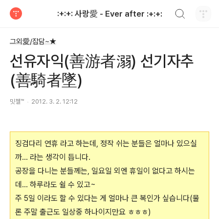
검색하기
:+:+: 사랑愛 - Ever after :+:+:
티스토리
그외愛/잡담~★
선유자익(善游者溺) 선기자추
(善騎者墜)
밋첼™
2012. 3. 2. 12:12
징검다리 연휴 라고 하는데, 정작 쉬는 분들은 얼마나 있으실
까... 라는 생각이 듭니다.
공장을 다니는 분들께는, 일요일 외엔 휴일이 없다고 하시는
데... 하루라도 쉴 수 있고~
주 5일 이라도 할 수 있다는 게 얼마나 큰 복인가 싶습니다(물
론 주말 출근도 일상중 하나이지만요 ㅎㅎㅎ)