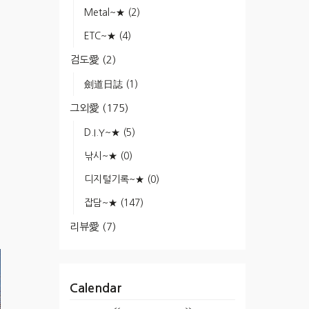
Metal~★
(2)
ETC~★
(4)
검도愛
(2)
劍道日誌
(1)
그외愛
(175)
D.I.Y~★
(5)
낚시~★
(0)
디지털기록~★
(0)
잡담~★
(147)
리뷰愛
(7)
Calendar