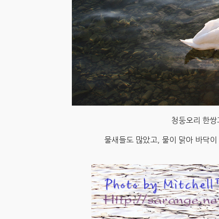
청둥오리 한쌍
물새들도 많았고, 물이 맑아 바닥이