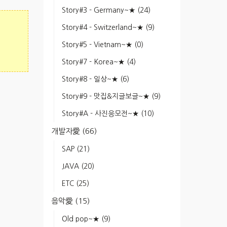
Story#3 - Germany~★
(24)
Story#4 - Switzerland~★
(9)
Story#5 - Vietnam~★
(0)
Story#7 - Korea~★
(4)
Story#8 - 일상~★
(6)
Story#9 - 맛집&지글보글~★
(9)
Story#A - 사진응모전~★
(10)
개발자愛
(66)
SAP
(21)
JAVA
(20)
ETC
(25)
음악愛
(15)
Old pop~★
(9)