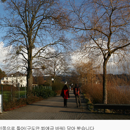
 왼쪽으로 틀어(구도만 쬐에금 바꿔) 담아 봤습니다.