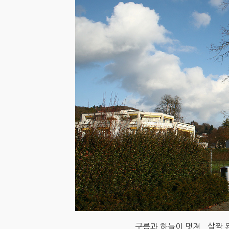
구름과 하늘이 멋져.. 살짝