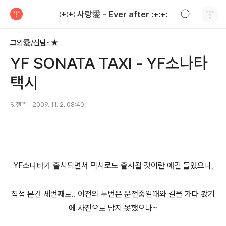
검색하기
:+:+: 사랑愛 - Ever after :+:+:
티스토리
그외愛/잡담~★
YF SONATA TAXI - YF소나타
택시
밋첼™
2009. 11. 2. 08:40
YF소나타가 출시되면서 택시로도 출시될 것이란 얘긴 들었으나,
직접 본건 세번째로.. 이전의 두번은 운전중일때와 길을 가다 봤기
에 사진으로 담지 못했으나~