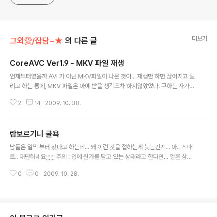
더보기
그외愛/잡담~★
의 다른 글
CoreAVC Ver1.9 - MKV 파일 재생
글 내용
언제부터였을까 AVI 가 아닌 MKV파일이 나온 것이... 재생만 하면 끊어지고 밀
리고 하는 통에, MKV 파일은 아예 받을 생각조차 하지않았었다. 구하는 자가
얻는다고... 좋아하는 영화가 있어(오래되었으나 매년 한번은 보는 영화) 파일을
2
14
2009. 10. 30.
받았는데... 어라? 이거 MKV 파일이네... 재생해보니... 설마..가 역시나.. 다.. 버
벅이며 끊어지고.. 소리마저 밀린다. 지워야 하려나.. 생각하다가... '어? 예전엔
사양이 딸려서 그럴거라 생각했지만, 지금 사양에선 그런게 아닐텐데?!' 라는 뒤
람보르기니 굴욕
늦은 생각... 확인을 해보니, CoreAVC 필터를 써주면 된다고 함. 네X버 와 몇
글 내용
가지 검색 엔진을 통해 살펴봤으나.. 90%가 낚시글이다. 어떤 곳은 음란영상
남들은 일찍 부터 봤다고 하는데... 왜 이런 것을 접하는게 늦는건지... 아.. 스마
사이트의 링크가 걸려있고... OTL... 어찌..
트.. 대단하네요;;;;;; 주의 : 입에 뭔가를 담고 있는 상태라고 한다면... 얼른 삼키
시길 권유합니다^^
0
0
2009. 10. 28.