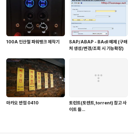
100A 인산철 파워뱅크 제작기
SAP/ABAP - BAdI 예제 (구매
처 생성/변경/조회 시 기능확장)
마카오 반점 0410
토런트(토렌트,torrent) 참고 사
이트 들...