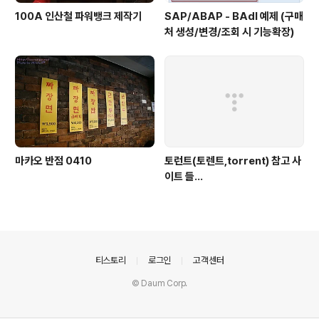
100A 인산철 파워뱅크 제작기
SAP/ABAP - BAdI 예제 (구매
처 생성/변경/조회 시 기능확장)
마카오 반점 0410
토런트(토렌트,torrent) 참고 사
이트 들...
의안내
티스토리
로그인
고객센터
© Daum Corp.