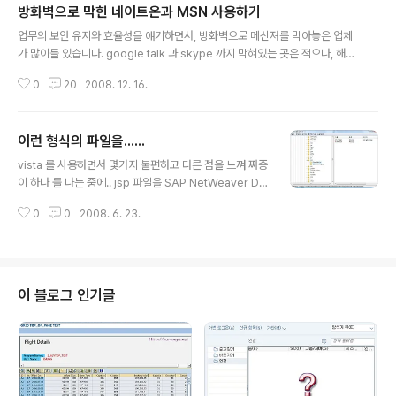
방화벽으로 막힌 네이트온과 MSN 사용하기
글 내용
업무의 보안 유지와 효율성을 얘기하면서, 방화벽으로 메신져를 막아놓은 업체
가 많이들 있습니다. google talk 과 skype 까지 막혀있는 곳은 적으나, 해당
메신져도 막혀있는 곳이 있고.. 무엇보다 많이 사용하는 메신져인 네이트온과
0
20
2008. 12. 16.
MSN 메신져가 많이 아쉽습니다. 보통 방화벽을 뚫는 방법으로... http-tunnel
방식이 많이 알려져 있으나, 1. vidalia(프록시)를 이용한 방법과, 2. putty를 이
용하여 개인의 서버(도메인)에 SSH를 이용하여 연결하는 방법에 대해 설명하
이런 형식의 파일을......
겠습니다. 1. 먼저 vidalia(프록시)를 이용하는 방법입니다. 사내 프록시가 있다
글 내용
거나 할 경우에 사용을 하였으나 그 외에는 잘 사용할 수 없었던 부분인데... 쉽
vista 를 사용하면서 몇가지 불편하고 다른 점을 느껴 짜증
게 사용이 가능합니다. 정보의 익명성을 주장하는..
이 하나 둘 나는 중에.. jsp 파일을 SAP NetWeaver De
veloper Studio (SAP 의 Eclipse tool)에서 더블 클릭
0
0
2008. 6. 23.
했다.. 미리 보기 창이 열리며 이런 형식의 파일을 열때 항
상 확인.. 이라는 의미의 체크박스와 함께 어떤 파일로 열
것인가가 나왔었다.. source 버튼을 눌렀으면 될 것을, 아
무 생각없이 Ultra-Edit 에 연결을 해버렸었다;; 그 이후는
연결 프로그램의 해제를 해도 계속 울트라 에딧으로 열리
이 블로그 인기글
는데.. 뚜껑 열릴 뻔;;;; 그리하여, 레지스트리 중 \HKEY_C
URRENT_USER\software\Microsoft\Windows\Cu
rrentVersion \Explore\FileExts\.j..