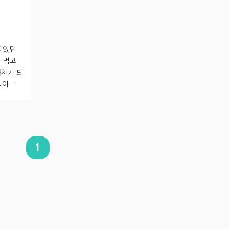
 되었던
 먹고
내차가 되
딱이 조
니 인물이
음으로 소
자면 정
급스러우며
 아래쪽으
1
이저 윗