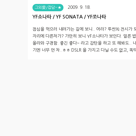
2009. 9. 18.
그외愛/잡담~★
YF소나타 / YF SONATA / YF쏘나타
점심을 먹으러 내려가는 길에 보니.. 어라? 투싼XI 전시가
자리에 다른차가? 가만히 보니 YF소나타가 보인다. 얼른 밥
올라와 구경함. 좋긴 좋다~ 라고 감탄을 하고 또 해봐도.. 
기엔 너무 먼 차..ㅎㅎ DSLR 을 가지고 다닐 수도 없고, 똑
차도 휴대할 수 없기에, 휴대폰으로 담아 봄. 앞 모습을 보
더 좋아졌다~ 그냥 보기에도 멋~ 져 보인다. 90년경에 처
나타가 나왔을 때가 생각나는데..ㅎㅎ (지적을 받아 수정하
확하게는 88년이라고 합니다) 역시나 날렵한 뒷모습. 고
멋져 보인다. 내부의 모습 역시나 현대적이다. 센터페시아
로 변화가 많이 있었으며, 계기판 부분과 클러스터 이오나
쪽은 라세티 프리미어나 아반떼HD 와 조..