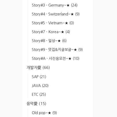
Story#3 - Germany~★
(24)
Story#4 - Switzerland~★
(9)
Story#5 - Vietnam~★
(0)
Story#7 - Korea~★
(4)
Story#8 - 일상~★
(6)
Story#9 - 맛집&지글보글~★
(9)
Story#A - 사진응모전~★
(10)
개발자愛
(66)
SAP
(21)
JAVA
(20)
ETC
(25)
음악愛
(15)
Old pop~★
(9)