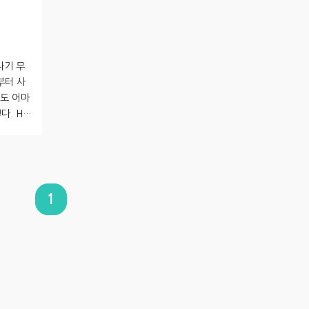
나기 무
부터 사
에도 어마
. HP
작을 하지
 한다고
사실을 얘
보드 교체
 않았다고
1
로라면 거