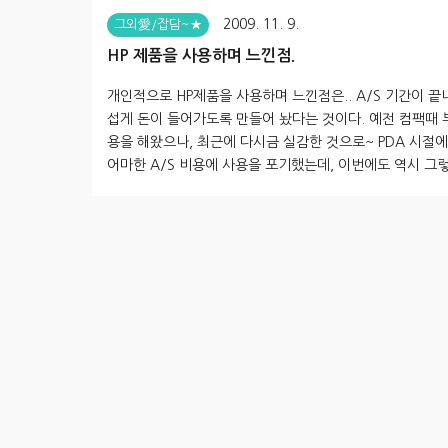
2009. 11. 9.
그외愛/잡담~★
HP 제품을 사용하며 느낀점.
개인적으로 HP제품을 사용하며 느낀점은.. A/S 기간이 끝
섭게 돈이 들어가도록 만들어 놨다는 것이다. 예전 컴팩때 
용을 해왔으나, 최근에 다시금 실감한 것으로~ PDA 시절
어마한 A/S 비용에 사용을 포기했는데, 이번에도 역시 그렇다
의 노트북 하나를 물려받아 사용을 하려하는데, 제대로 동
않아 A/S를 가져가니 전원부의 문제로 메인보드를 갈아야
한다. 그 비용은 자그마치 22만원!!! 물려준 분에게 해당 
기하니, 안그래도 무상 A/S가 끝나기 전 전원문제로 메인
에 대해 요청하였으나, 큰 문제가 아니기에 교체를 해주지
한다. A/S 기간이 끝나기가 무섭게 들이대는 대... 성격대
기서 한 건 했을지도 모르겠다. 듣기로 국내의..