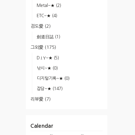
Metal~★
(2)
ETC~★
(4)
검도愛
(2)
劍道日誌
(1)
그외愛
(175)
D.I.Y~★
(5)
낚시~★
(0)
디지털기록~★
(0)
잡담~★
(147)
리뷰愛
(7)
Calendar