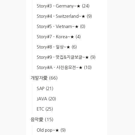
Story#3 - Germany~★
(24)
Story#4 - Switzerland~★
(9)
Story#5 - Vietnam~★
(0)
Story#7 - Korea~★
(4)
Story#8 - 일상~★
(6)
Story#9 - 맛집&지글보글~★
(9)
Story#A - 사진응모전~★
(10)
개발자愛
(66)
SAP
(21)
JAVA
(20)
ETC
(25)
음악愛
(15)
Old pop~★
(9)