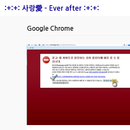
본문 바로가기
:+:+: 사랑愛 - Ever after :+:+:
Google Chrome