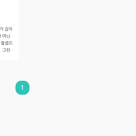
가 감지
아닌..
 말씀드
. 그런
!! 허
쓰신 달
것이었나봅
었던 것
쪽의 정
1
에 소중