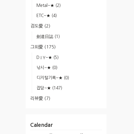
Metal~★
(2)
ETC~★
(4)
검도愛
(2)
劍道日誌
(1)
그외愛
(175)
D.I.Y~★
(5)
낚시~★
(0)
디지털기록~★
(0)
잡담~★
(147)
리뷰愛
(7)
Calendar