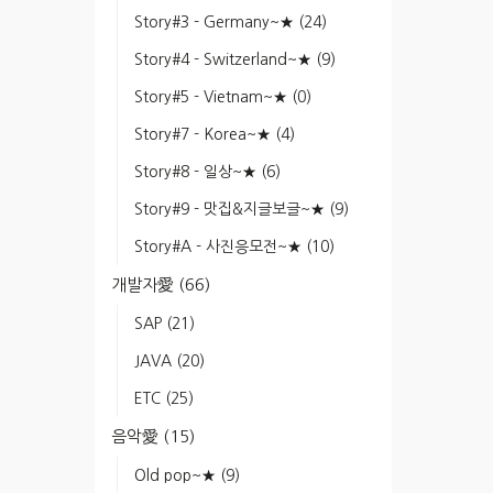
Story#3 - Germany~★
(24)
Story#4 - Switzerland~★
(9)
Story#5 - Vietnam~★
(0)
Story#7 - Korea~★
(4)
Story#8 - 일상~★
(6)
Story#9 - 맛집&지글보글~★
(9)
Story#A - 사진응모전~★
(10)
개발자愛
(66)
SAP
(21)
JAVA
(20)
ETC
(25)
음악愛
(15)
Old pop~★
(9)