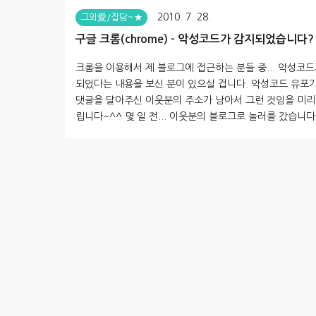
2010. 7. 28.
그외愛/잡담~★
구글 크롬(chrome) - 악성코드가 감지되었습니다?
크롬을 이용해서 제 블로그에 접근하는 분들 중... 악성코드
되었다는 내용을 보신 분이 있으실 겁니다. 악성코드 유포가 
댓글을 달아주신 이웃분의 주소가 남아서 그런 것임을 미리
립니다~^^ 몇 일 전... 이웃분의 블로그로 놀러를 갔습니다
데... 어라? 악성코드가 감지? 그러면서 시뻘건 창이 뜹니다!
걱~ 이게 무슨일이래요? 알고 봤더니 이웃 분께서 가져다 
력? 시계? 가... 악성코드를 유포하는 URL 에서 배포한 
니다^^;;; 때문에 악성코드를 배포하는 사이트로 등록이 되
이죠~ 그 분께선 그 사실을 알고는 제거를 하셨는데~ 구글
책인지.. 90일은 유효하려나 봅니다 이웃분 께서 제 블로그
한 댓글을 달아주십니다~ 그러면서 이웃분의 블로..