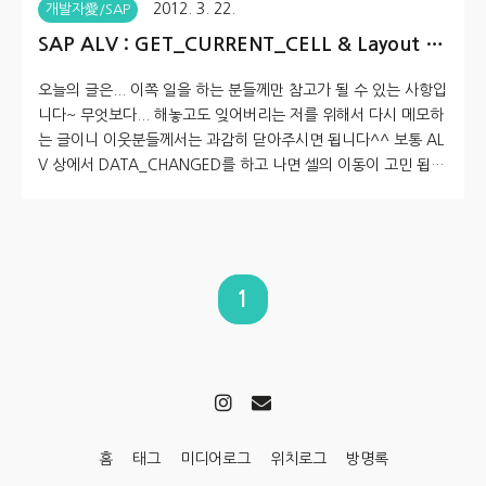
2012. 3. 22.
개발자愛/SAP
SAP ALV : GET_CURRENT_CELL & Layout O
ther Method
오늘의 글은... 이쪽 일을 하는 분들께만 참고가 될 수 있는 사항입
니다~ 무엇보다... 해놓고도 잊어버리는 저를 위해서 다시 메모하
는 글이니 이웃분들께서는 과감히 닫아주시면 됩니다^^ 보통 AL
V 상에서 DATA_CHANGED를 하고 나면 셀의 이동이 고민 됩니
다 - 고민할 필요도 없는 사항인가요? ^^;; 물론 실력이 좋은 분들
께는 아무런 문제도 되지 않는 내용이지만~ 정리합니다. 아시다
시피 DATA_CHANGED 경우 두가지의 방법으로 적용이 가능합
니다. CALL METHOD G_GRID1 ->REGISTER_EDIT_EVENT E
XPORTING I_EVENT_ID = CL_GUI_ALV_GRID=>MC_EVT_E
1
NTER. 상기 경우는 엔터를 눌렀을 때 적용되도록 하는 방법입니
다. 그런데, ALV ..
홈
태그
미디어로그
위치로그
방명록