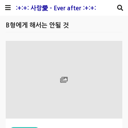
본문 바로가기
:+:+: 사랑愛 - Ever after :+:+:
B형에게 해서는 안될 것