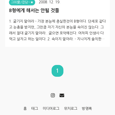
2008. 12. 19.
그외愛/잡담~★
B형에게 해서는 안될 것들
1. 굶기지 말아라 - 가장 본능에 충실한것이 B형이다. 단세포 같다
고 눈총을 받지만, 그만큼 자기 자신의 본능을 속이진 않는다. 그
래서 절대 굶기지 말아라.. 굶으면 포악해진다. 어차피 인생사 다
먹고 살자고 하는 일이다. 2. 속이지 말아라. - 지나치게 솔직한것
이 B형의 단점이자 장점의 성격. 쉽게 화내고 쉽게 잊어버리는 단
세포적 기질의 B형... 그래서인지 몰라도 정말 속는 일을 싫어하는
것이 B형 B형에게는 거짓말을 한다는 것은 B형인간의 손에 자신
을 찌르라고 칼자루를 손수 쥐어지는 행동과 같은 일이다. 3. 기대
하거나 헛꿈을 꾸게하면 안된다. - B형 특성상 가끔 현실과 머릿속
1
에 가상의 이상을 헷갈려한다. 헛꿈을 꾸게 하면.... 그것이 설령
불가능 한 일이라도 가능케하기 위해 정말 무슨짓이든 ..
홈
태그
미디어로그
위치로그
방명록