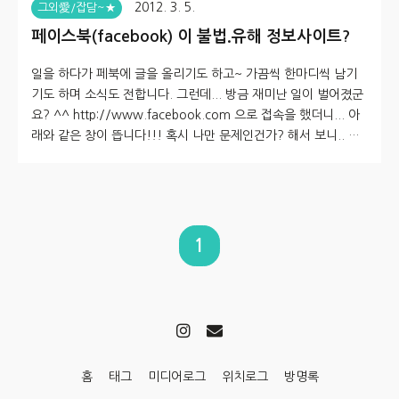
2012. 3. 5.
그외愛/잡담~★
페이스북(facebook) 이 불법.유해 정보사이트?
일을 하다가 페북에 글을 올리기도 하고~ 가끔씩 한마디씩 남기
기도 하며 소식도 전합니다. 그런데... 방금 재미난 일이 벌어졌군
요? ^^ http://www.facebook.com 으로 접속을 했더니... 아
래와 같은 창이 뜹니다!!! 혹시 나만 문제인건가? 해서 보니.. 그
렇지도 않군요~ 페이스북(facebook)이 불법.유해 정보사이트로
차단이라... 재미있는걸요? 사이버경찰청 님들... 혹시... 내부 분
들이 사용 못하도록 막으려던걸 막으신건지? 아이피 하나의 잘못
인건가 해서 nslookup으로 도메인 호스팅 아이피를 조회해봅니
다. 뜨는 ip들로 연결해봅니다~ 그러나.... 모두 같은 내용으로 연
1
결되는군요~ 헉!!! 중국처럼 페북을 막으려는 건지도 모르겠습니
다+_+ (설마 그럴리는 없겠죠?) 그런데..
홈
태그
미디어로그
위치로그
방명록