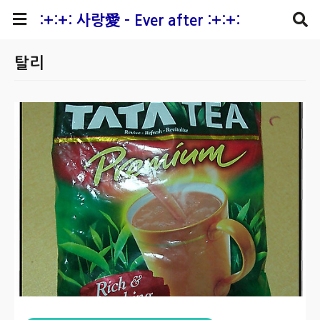
본문 바로가기
:+:+: 사랑愛 - Ever after :+:+:
탈리