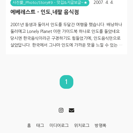
2007. 4. 4.
사진愛_Photo/Story#9 - 맛집&지글보글~★
에베레스트 - 인도,네팔 음식점
2001년 동생과 둘이서 인도를 두달간 여행을 했습니다. 배낭하나
둘러메고 Lonely Planet 이란 가이드북 하나로 인도를 돌았네요
당시엔 한국음식이라곤 구경하기도 힘들었기에, 인도음식만으로
살았답니다. 한국에서 그나마 인도에 가까운 맛을 느낄 수 있는 곳
이기에 소개해봅니다. 한번씩 외식을 할 때 가는 곳으로 동대문 역
에서 가까운 곳이다. 가격대도 강가나 인디아게이트에 비하면 저
렴한 편이며, 음식도 현지 맛에 가깝다. 커리는 치킨마살라, 난은
플레인.. 인도에 있을땐 윗지방에선 짜파티.. 아래 지방에선 난을
먹었었는데... 맛은 그놈이 그놈인듯..^^ 탈리 셋 - 인도 여행할 2
1
001년 당시에는 현지에서 30~40 루피에 먹었던 걸로 기억하는
데, 한국에선 8000원~15000 원 정도 한다. 커드는..
홈
태그
미디어로그
위치로그
방명록