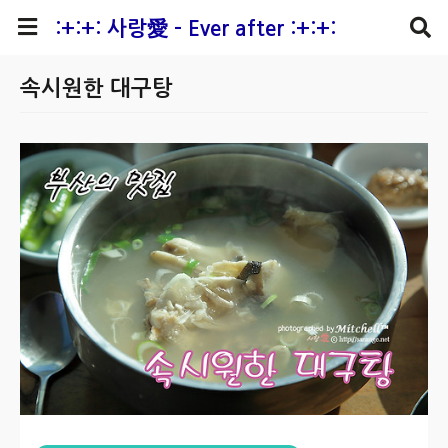
본문 바로가기
:+:+: 사랑愛 - Ever after :+:+:
속시원한 대구탕