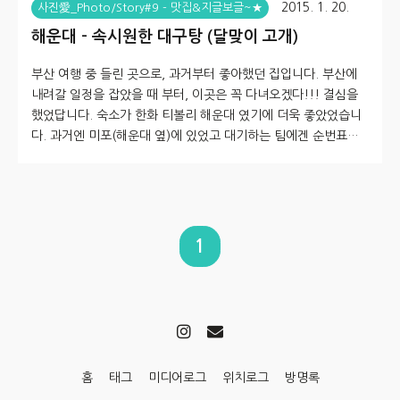
2015. 1. 20.
사진愛_Photo/Story#9 - 맛집&지글보글~★
해운대 - 속시원한 대구탕 (달맞이 고개)
부산 여행 중 들린 곳으로, 과거부터 좋아했던 집입니다. 부산에
내려갈 일정을 잡았을 때 부터, 이곳은 꼭 다녀오겠다!!! 결심을
했었답니다. 숙소가 한화 티볼리 해운대 였기에 더욱 좋았었습니
다. 과거엔 미포(해운대 옆)에 있었고 대기하는 팀에겐 순번표로
화투장을 나눠줬었습니다. 관련 글 - 부산의 맛집 몇 곳 (2006년
포스팅) 달맞이 고개로 위치를 옮긴 것을 확인 후, 한화 티볼리 해
운대 (한화콘도 해운대)에서 체크 아웃 후 이동합니다. 한화 티볼
리 해운대 에서 달맞이 고개 까지는 금방입니다~ 차량으로 10분
이내!!! 해운대로 해서 달맞이 고개로 진입~ 조금만 이동하면 카
1
페들이 밀집한 곳들이 있습니다. 과거 이곳엔 레스토랑들이 많았
으나, 언제부터인지 브랜드 카페가 많아졌네요. 부산에 하나뿐인
스타..
홈
태그
미디어로그
위치로그
방명록