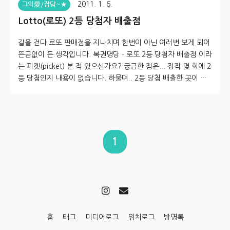
2011. 1. 6.
그외愛/잡담~★
Lotto(로또) 2등 당첨자 배출점
길을 걷다 로또 판매점을 지나치며 한번이 아닌 여러번 보게 되어
뜬금없이 든 생각입니다. 복권명당 - 로또 2등 당첨자 배출점 이라
는 피켓(picket) 본 적 있으신가요? 궁금한 점은... 정작 몇 회에 2
등 당첨인지 내용이 없습니다. 하물며.. 2등 당첨 배출한 곳이 생
각보다 많아서... 지나가다 본 곳이 벌써 네곳입니다. 동네의 자그
마한 가게에도 걸려있더군 이 부분에 대해 나눔로또에 문의 메일
을 보냈더니 아래와 같은 답변이 왔습니다. 그렇다면.. 가로로 된
저 피켓은... 본인들이 사용을 했다는 얘기일까요? ^^;;; 일단은 상
술로 이용하고자 한다면 꽤 시선을 끌 수 있을듯 합니다. 아무래도
1
2등 배출점이라고 하면 확률과 관계없이 기분에서부터 끌리지 않
으려나요? 로또 구매를 하지 않는 제 눈에도 들..
홈
태그
미디어로그
위치로그
방명록