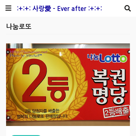
본문 바로가기
:+:+: 사랑愛 - Ever after :+:+:
나눔로또