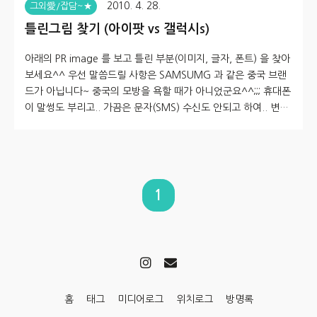
2010. 4. 28.
그외愛/잡담~★
틀린그림 찾기 (아이팟 vs 갤럭시s)
아래의 PR image 를 보고 틀린 부분(이미지, 글자, 폰트) 을 찾아
보세요^^ 우선 말씀드릴 사항은 SAMSUMG 과 같은 중국 브랜
드가 아닙니다~ 중국의 모방을 욕할 때가 아니었군요^^;;; 휴대폰
이 말썽도 부리고.. 가끔은 문자(SMS) 수신도 안되고 하여.. 변경
을 해볼까 했더니.. 역시나 좋은 기예에 눈이 갑니다... 2년 약정에
무슨 요금제를 쓸 때 가격이 얼마고 어쩌고... 기왕 쓸 거 그렇게
약정하고 써도 별 상관이 없지 않냐.. 고 생각하시는 분들께선.. 그
냥 웃으며 창을 닫아주세요^^;;;; 휴대폰 하나 가격이 100만원에
가까운 현실... 노예계약은 하기 싫다보니..(99년부터 SKT를 써왔
1
지만서도) 그냥.. 장농에 모셔둔 옛~날 핸펀들이나 찾아보고.. 그
걸로 잘~ 써야겠다는 생각..
홈
태그
미디어로그
위치로그
방명록