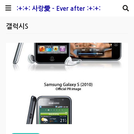
본문 바로가기
:+:+: 사랑愛 - Ever after :+:+:
갤럭시S