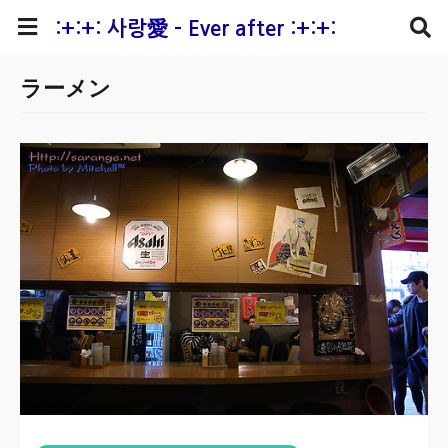
본문 바로가기
:+:+: 사랑愛 - Ever after :+:+:
ラーメン