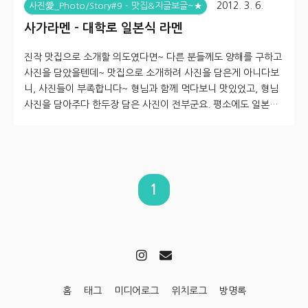
2012. 3. 6.
사진愛_Photo/Story#9 - 맛집&지글보글~★
사가라멘 - 대학로 일본식 라멘
진작 맛집으로 소개할 의도였다면~ 다른 분들께도 양해를 구하고
사진을 담았을텐데~ 맛집으로 소개하려 사진을 담은게 아니다보
니, 사진들이 부족합니다~ 형님과 함께 먹다보니 맛있었고, 형님
사진을 담아주다 한두장 담은 사진이 전부군요. 평소에도 일본식
라멘을 한번씩 잘 먹는 편입니다. (물론 인스턴트 라면도 잘 먹네
요^^;;; ) 이 날은 몇 년만에 사촌형님을 만나며 먹은 음식이 라멘
이었답니다~ 종로 교보문고에서 만나서~ 저녁을 뭘 먹을까 하다
가... 가까운 대학로로 가서 먹을 것을 살펴보자~ 하고는 가게된
곳이랍니다. 이 형님 덕분(?)에 공군사관학교 가는 것을 생각했었
1
는데... 지금은 안가길 잘했다는 생각이 드는건 왜일까요? ^^; 여
튼~ 우연찮게 들린 곳이 맛이 있었기에 소개해보고자 합니다. 마
침! 주..
홈
태그
미디어로그
위치로그
방명록