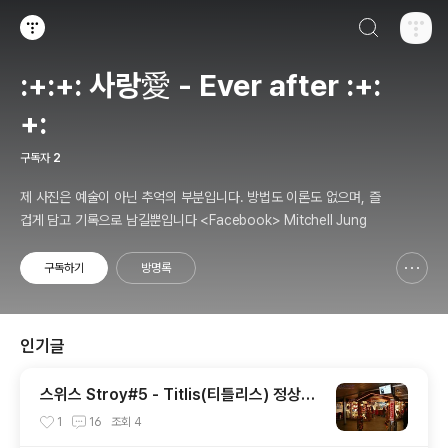
검색하기
티스토리
:+:+: 사랑愛 - Ever after :+:
+:
구독자
2
제 사진은 예술이 아닌 추억의 부분입니다. 방법도 이론도 없으며, 즐
겁게 담고 기록으로 남길뿐입니다 <Facebook> Mitchell Jung
구독하기
방명록
신고하기 레이어
열기
인기글
스위스 Stroy#5 - Titlis(티틀리스) 정상의
빙하동굴... 그리고 케이블카
1
16
조회
4