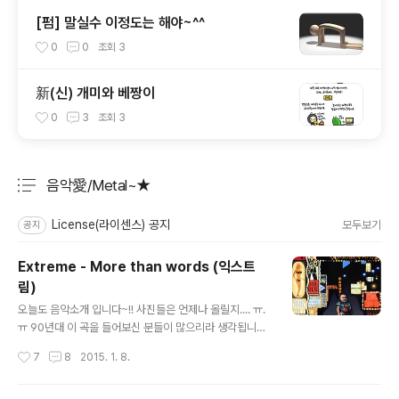
[펌] 말실수 이정도는 해야~^^
0
0
조회
3
新(신) 개미와 베짱이
0
3
조회
3
음악愛/Metal~★
분류 전체보기
주요 글 목록
License(라이센스) 공지
모두보기
공지
Extreme - More than words (익스트
림)
글 내용
오늘도 음악소개 입니다~!! 사진들은 언제나 올릴지.... ㅠ.
ㅠ 90년대 이 곡을 들어보신 분들이 많으리라 생각됩니다.
전 최근에도 꾸준히 듣고있는데.. 덕분에 기타를 다시 잡고
작성시간
7
8
2015. 1. 8.
싶어 지네요^^;; 앞서 소개한 Mr.Big 의 To be with you
처럼 발라드 메탈(Ballad Metal) 곡으로 도입부의 연주,
가사와 노래가 감미로운 곡입니다 제가 처음으로 Excrem