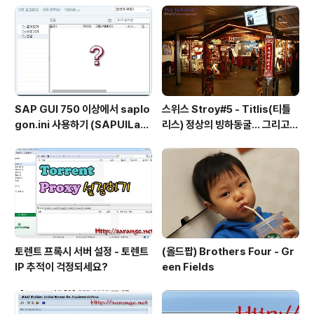
을 더 본 영화랍니다^^;; 노래 들어보실까요? 혹시 동영상
이 느려서 보기 힘드신 분은 아래의 플레이어로 노래만 들
어보셔도 됩니다^^ 아래의 글은 2006년 12월 ..
SAP GUI 750 이상에서 saplo
스위스 Stroy#5 - Titlis(티틀
gon.ini 사용하기 (SAPUILan
리스) 정상의 빙하동굴... 그리고
dscape.xml migration)
케이블카
토렌트 프록시 서버 설정 - 토렌트
(올드팝) Brothers Four - Gr
IP 추적이 걱정되세요?
een Fields