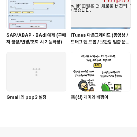
SAP/ABAP - BAdI 예제 (구매
iTunes 다운그레이드 (동영상 /
처 생성/변경/조회 시 기능확장)
드래그 앤 드롭 / 보관함 멈춤 문제
해결)
Gmail 의 pop3 설정
新(신) 개미와 베짱이
의안내