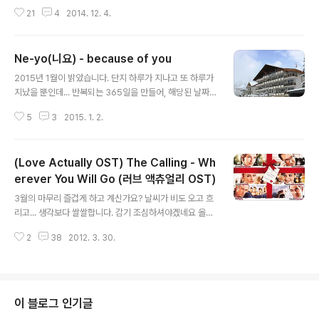
이었습니다~ 마법사 들이 사용하는 블리저드 라는 눈보라
21
4
2014. 12. 4.
라고 할까요? 휘몰아 치는 눈보라 속에서 이런 저런 생각들
을 해보곤 했습니다. 오랜만에 포스팅 하며 올리는 글은...
노래 입니다~ 최근들어 저도 모르게 흥얼거리는 노래들이
Ne-yo(니요) - because of you
있고, 떠오르는 곡들이 있는데.. 오늘은 이 곡이 와닿아서
글 내용
포스팅을 하네요~ 원래 블로그의 의미와는 관계없이, 음악
2015년 1월이 밝았습니다. 단지 하루가 지나고 또 하루가
들 소개를 하고 뜬금없는 사진을 올리고 있습니다. Kansa
지났을 뿐인데... 반복되는 365일을 만들어, 해당된 날짜
s(캔자스) - Dust in the Wind (더스트 인더 윈드) I clos
가 지났으니 새해입니다~ 라고 하는 것... 특별한 의미를 부
e my eyes 난 눈을 감아요. Only for a moment and t
5
3
2015. 1. 2.
여하는 것도 좋지만, 하루하루에 더 충실한다면, 그게 더 의
he moment's gone 아주..
미가 있지 않나? 생각도 해봅니다. 최근.. 사진을 담으로 갈
시간이 잘 없었고, 담은 사진을 정리할 여유가 없었다보니
(Love Actually OST) The Calling - Wh
음악으로 포스팅을 계속해서 하게 됩니다. 담아 놓은 사진
들은... 언제나 글로 올릴지~ 이번 주말엔 간만에 도전!! 해
erever You Will Go (러브 액츄얼리 OST)
글 내용
보려 합니다~^^ 오늘도 노래 한곡을 소개 합니다. 니요(ne
3월의 마무리 즐겁게 하고 계신가요? 날씨가 비도 오고 흐
-yo) 의 because of you 입니다. 새해를 맞이하여 즐거
리고... 생각보다 쌀쌀합니다. 감기 조심하셔야겠네요 올드
운 마음으로 시작해볼까~ 하는 마음에 소개를 하지만... 분
팝만 몇 곡 올리다 개인적으로 좋아하는 곡들이 있어 가끔
위기에 따라 시끄러운 음악이 될 수도 있겠네요...
2
38
2012. 3. 30.
은 소개하고자 합니다. 오늘 소개하려는 곡은 The Callin
g 의 Wherever You Will Go 라는 곡입니다. 2003년
에 개봉했던 영화 Love Actually 의 OST 이면서도 영화
를 보지 않은분도 The Calling 의곡으로 잘 아시는 곡이
죠~ 유명한 배우도 많았고 인상 깊었던 장면도 많았기에,
이 블로그 인기글
해외에서 출장 중 홀로 크리스마스를 두,세번 보내며 몇 번