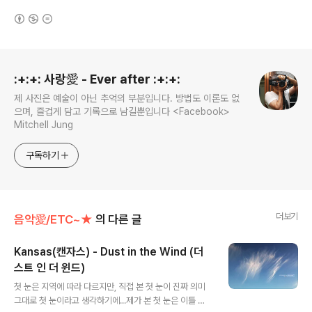
(새창열림)
로그 정보
:+:+: 사랑愛 - Ever after :+:+:
제 사진은 예술이 아닌 추억의 부분입니다. 방법도 이론도 없
으며, 즐겁게 담고 기록으로 남길뿐입니다 <Facebook>
Mitchell Jung
구독하기
더보기
음악愛/ETC~★
의 다른 글
Kansas(캔자스) - Dust in the Wind (더
스트 인 더 윈드)
글 내용
첫 눈은 지역에 따라 다르지만, 직접 본 첫 눈이 진짜 의미
그대로 첫 눈이라고 생각하기에...제가 본 첫 눈은 이틀 전