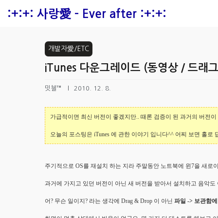
본문 바로가기
:+:+: 사랑愛 - Ever after :+:+:
개발자愛/ETC
iTunes 다운그레이드 (동영상 / 드래
밋첼™
2010. 12. 8.
가급적이면 최신 버전이 좋겠지만.. 때론 검증이 된 과거의 버전이
오늘의 포스팅은 iTunes 에 관한 이야기 입니다^^ 어찌 보면 
주기적으로 OS를 재설치 하는 지라 주말동안 노트북에 윈7을 새로이 
과거에 가지고 있던 버전이 아닌 새 버전을 받아서 설치하고 음악도 
어? 무슨 일이지? 라는 생각에 Drag & Drop 이 아닌
파일 -> 보관함에