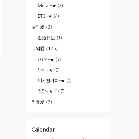
Metal~★
(2)
ETC~★
(4)
검도愛
(2)
劍道日誌
(1)
그외愛
(175)
D.I.Y~★
(5)
낚시~★
(0)
디지털기록~★
(0)
잡담~★
(147)
리뷰愛
(7)
Calendar