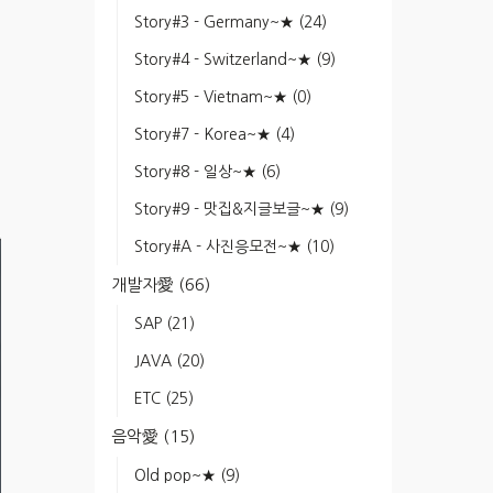
Story#3 - Germany~★
(24)
Story#4 - Switzerland~★
(9)
Story#5 - Vietnam~★
(0)
Story#7 - Korea~★
(4)
Story#8 - 일상~★
(6)
Story#9 - 맛집&지글보글~★
(9)
Story#A - 사진응모전~★
(10)
개발자愛
(66)
SAP
(21)
JAVA
(20)
ETC
(25)
음악愛
(15)
Old pop~★
(9)